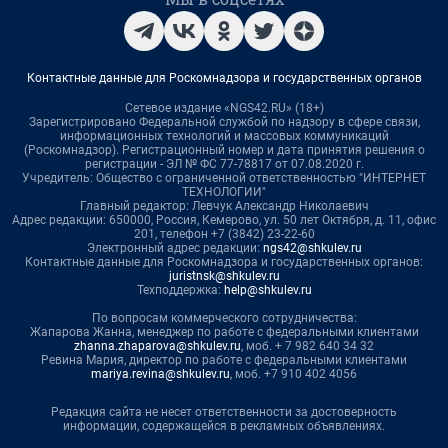
Контактные данные для Роскомнадзора и государственных органов
Сетевое издание «NGS42.RU» (18+)
Зарегистрировано Федеральной службой по надзору в сфере связи,
информационных технологий и массовых коммуникаций
(Роскомнадзор). Регистрационный номер и дата принятия решения о
регистрации - ЭЛ № ФС 77-78817 от 07.08.2020 г.
Учредитель: Общество с ограниченной ответственностью "ИНТЕРНЕТ
ТЕХНОЛОГИИ"
Главный редактор: Левчук Александр Николаевич
Адрес редакции: 650000, Россия, Кемерово, ул. 50 лет Октября, д. 11, офис
201, телефон +7 (3842) 23-22-60
Электронный адрес редакции:
ngs42@shkulev.ru
Контактные данные для Роскомнадзора и государственных органов:
juristnsk@shkulev.ru
Техподдержка:
help@shkulev.ru
По вопросам коммерческого сотрудничества:
Жапарова Жанна, менеджер по работе с федеральными клиентами
zhanna.zhaparova@shkulev.ru
, моб. + 7 982 640 34 32
Ревина Мария, директор по работе с федеральными клиентами
mariya.revina@shkulev.ru
, моб. +7 910 402 4056
Редакция сайта не несет ответственности за достоверность
информации, содержащейся в рекламных объявлениях.