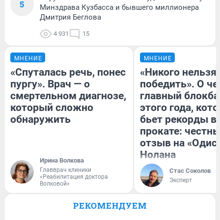
5
Минздрава Кузбасса и бывшего миллионера
Дмитрия Беглова
4 931
15
МНЕНИЕ
МНЕНИЕ
«Спуталась речь, понес
«Никого нельзя
пургу». Врач — о
победить». О ч
смертельном диагнозе,
главный блокба
который сложно
этого года, кот
обнаружить
бьет рекорды в
прокате: честн
отзыв на «Одис
Нолана
Ирина Волкова
Главврач клиники
Стас Соколов
«Реабилитация доктора
Эксперт
Волковой»
РЕКОМЕНДУЕМ