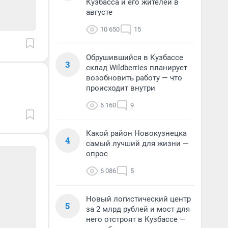
Кузбасса и его жителей в
августе
10 650
15
Обрушившийся в Кузбассе
3
склад Wildberries планирует
возобновить работу — что
происходит внутри
6 160
9
Какой район Новокузнецка
4
самый лучший для жизни —
опрос
6 086
5
Новый логистический центр
5
за 2 млрд рублей и мост для
него отстроят в Кузбассе —