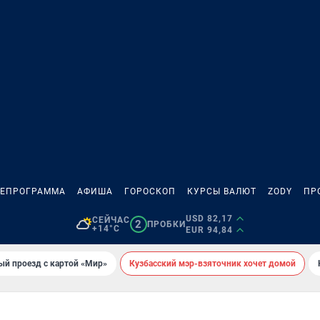
ЛЕПРОГРАММА
АФИША
ГОРОСКОП
КУРСЫ ВАЛЮТ
ZODY
ПР
USD 82,17
СЕЙЧАС
2
ПРОБКИ
+14°C
EUR 94,84
ый проезд с картой «Мир»
Кузбасский мэр-взяточник хочет домой