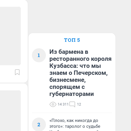
ТОП 5
Из бармена в
1
ресторанного короля
Кузбасса: что мы
знаем о Печерском,
бизнесмене,
спорящем с
губернаторами
14 311
12
«Плохо, как никогда до
2
этого»: таролог о судьбе