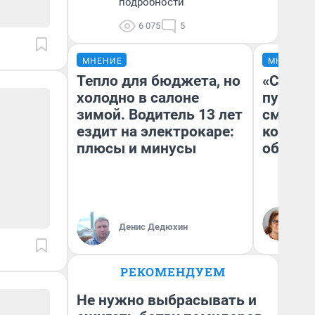
подробности
6 075
5
МНЕНИЕ
МНЕНИЕ
Тепло для бюджета, но
«Спутал
холодно в салоне
пургу».
зимой. Водитель 13 лет
смерте
ездит на электрокаре:
которы
плюсы и минусы
обнару
Ир
Гл
Денис Дедюхин
«Р
Во
РЕКОМЕНДУЕМ
Не нужно выбрасывать и