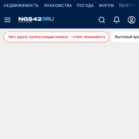
НЕДВИЖИМОСТЬ
ЗНАКОМСТВА
ПОГОДА
ФОРУМ
ТЕЛЕПРО
Чего ждать кузбассовцам осенью — ответ экономиста
Льготный про