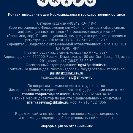
Контактные данные для Роскомнадзора и государственных органов
Сетевое издание «NGS42.RU» (18+)
Зарегистрировано Федеральной службой по надзору в сфере связи,
информационных технологий и массовых коммуникаций
(Роскомнадзор). Регистрационный номер и дата принятия решения о
регистрации - ЭЛ № ФС 77-78817 от 07.08.2020 г.
Учредитель: Общество с ограниченной ответственностью "ИНТЕРНЕТ
ТЕХНОЛОГИИ"
Главный редактор: Левчук Александр Николаевич
Адрес редакции: 650000, Россия, Кемерово, ул. 50 лет Октября, д. 11, офис
201, телефон +7 (3842) 23-22-60
Электронный адрес редакции:
ngs42@shkulev.ru
Контактные данные для Роскомнадзора и государственных органов:
juristnsk@shkulev.ru
Техподдержка:
help@shkulev.ru
По вопросам коммерческого сотрудничества:
Жапарова Жанна, менеджер по работе с федеральными клиентами
zhanna.zhaparova@shkulev.ru
, моб. + 7 982 640 34 32
Ревина Мария, директор по работе с федеральными клиентами
mariya.revina@shkulev.ru
, моб. +7 910 402 4056
Редакция сайта не несет ответственности за достоверность
информации, содержащейся в рекламных объявлениях.
Информация об ограничениях