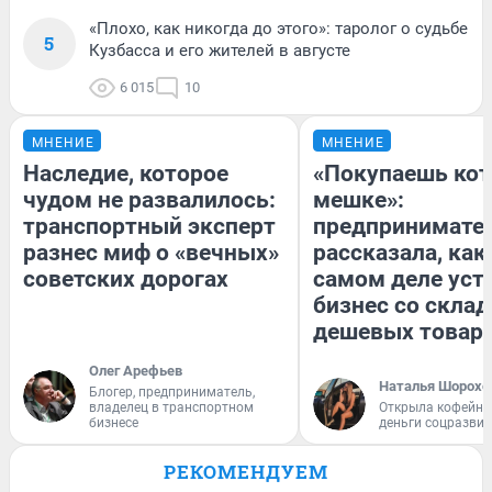
«Плохо, как никогда до этого»: таролог о судьбе
5
Кузбасса и его жителей в августе
6 015
10
МНЕНИЕ
МНЕНИЕ
Наследие, которое
«Покупаешь кот
чудом не развалилось:
мешке»:
транспортный эксперт
предпринимате
разнес миф о «вечных»
рассказала, как
советских дорогах
самом деле уст
бизнес со скла
дешевых товар
Олег Арефьев
Наталья Шорохо
Блогер, предприниматель,
владелец в транспортном
Открыла кофейну
бизнесе
деньги соцразви
РЕКОМЕНДУЕМ