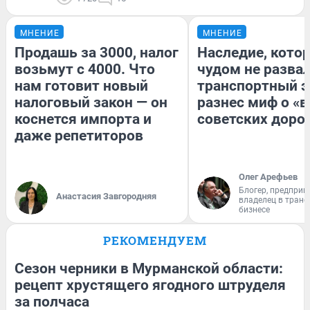
МНЕНИЕ
МНЕНИЕ
Продашь за 3000, налог
Наследие, кото
возьмут с 4000. Что
чудом не разва
нам готовит новый
транспортный э
налоговый закон — он
разнес миф о «
коснется импорта и
советских доро
даже репетиторов
Олег Арефьев
Блогер, предприн
Анастасия Завгородняя
владелец в тран
бизнесе
РЕКОМЕНДУЕМ
Сезон черники в Мурманской области:
рецепт хрустящего ягодного штруделя
за полчаса