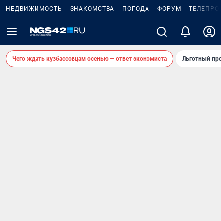
НЕДВИЖИМОСТЬ
ЗНАКОМСТВА
ПОГОДА
ФОРУМ
ТЕЛЕПРО
Чего ждать кузбассовцам осенью — ответ экономиста
Льготный про