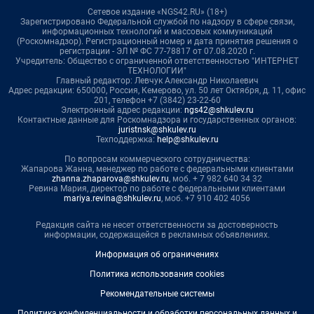
Сетевое издание «NGS42.RU» (18+)
Зарегистрировано Федеральной службой по надзору в сфере связи,
информационных технологий и массовых коммуникаций
(Роскомнадзор). Регистрационный номер и дата принятия решения о
регистрации - ЭЛ № ФС 77-78817 от 07.08.2020 г.
Учредитель: Общество с ограниченной ответственностью "ИНТЕРНЕТ
ТЕХНОЛОГИИ"
Главный редактор: Левчук Александр Николаевич
Адрес редакции: 650000, Россия, Кемерово, ул. 50 лет Октября, д. 11, офис
201, телефон +7 (3842) 23-22-60
Электронный адрес редакции:
ngs42@shkulev.ru
Контактные данные для Роскомнадзора и государственных органов:
juristnsk@shkulev.ru
Техподдержка:
help@shkulev.ru
По вопросам коммерческого сотрудничества:
Жапарова Жанна, менеджер по работе с федеральными клиентами
zhanna.zhaparova@shkulev.ru
, моб. + 7 982 640 34 32
Ревина Мария, директор по работе с федеральными клиентами
mariya.revina@shkulev.ru
, моб. +7 910 402 4056
Редакция сайта не несет ответственности за достоверность
информации, содержащейся в рекламных объявлениях.
Информация об ограничениях
Политика использования cookies
Рекомендательные системы
Политика конфиденциальности и обработки персональных данных и