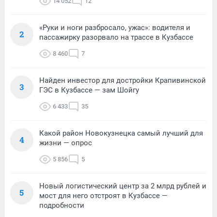
14 052
12
«Руки и ноги разбросало, ужас»: водителя и
2
пассажирку разорвало на трассе в Кузбассе
8 460
7
Найден инвестор для достройки Крапивинской
3
ГЭС в Кузбассе — зам Шойгу
6 433
35
Какой район Новокузнецка самый лучший для
4
жизни — опрос
5 856
5
Новый логистический центр за 2 млрд рублей и
5
мост для него отстроят в Кузбассе —
подробности