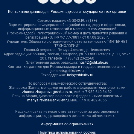
Контактные данные для Роскомнадзора и государственных органов
Сетевое издание «NGS42.RU» (18+)
Зарегистрировано Федеральной службой по надзору в сфере связи,
информационных технологий и массовых коммуникаций
(Роскомнадзор). Регистрационный номер и дата принятия решения о
регистрации - ЭЛ № ФС 77-78817 от 07.08.2020 г.
Учредитель: Общество с ограниченной ответственностью "ИНТЕРНЕТ
ТЕХНОЛОГИИ"
Главный редактор: Левчук Александр Николаевич
Адрес редакции: 650000, Россия, Кемерово, ул. 50 лет Октября, д. 11, офис
201, телефон +7 (3842) 23-22-60
Электронный адрес редакции:
ngs42@shkulev.ru
Контактные данные для Роскомнадзора и государственных органов:
juristnsk@shkulev.ru
Техподдержка:
help@shkulev.ru
По вопросам коммерческого сотрудничества:
Жапарова Жанна, менеджер по работе с федеральными клиентами
zhanna.zhaparova@shkulev.ru
, моб. + 7 982 640 34 32
Ревина Мария, директор по работе с федеральными клиентами
mariya.revina@shkulev.ru
, моб. +7 910 402 4056
Редакция сайта не несет ответственности за достоверность
информации, содержащейся в рекламных объявлениях.
Информация об ограничениях
Политика использования cookies