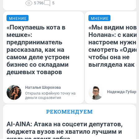
5 796
5
МНЕНИЕ
МНЕНИЕ
«Покупаешь кота в
«Мы видим нов
мешке»:
Нолана»: с каки
предприниматель
настроем нужн
рассказала, как на
смотреть «Одис
самом деле устроен
чтобы она не
бизнес со складами
выглядела как 
дешевых товаров
Наталья Шорохова
Надежда Губарь
Открыла кофейную точку на
деньги соцразвития
РЕКОМЕНДУЕМ
AI-AINA: Атака на соцсети депутатов,
бюджета вузов не хватило лучшим и
сколько стоит арбуз