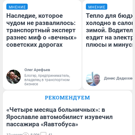
МНЕНИЕ
МНЕНИЕ
Наследие, которое
Тепло для бюдж
чудом не развалилось:
холодно в сало
транспортный эксперт
зимой. Водитель
разнес миф о «вечных»
ездит на электр
советских дорогах
плюсы и минус
Олег Арефьев
Блогер, предприниматель,
Денис Дедюхин
владелец в транспортном
бизнесе
РЕКОМЕНДУЕМ
«Четыре месяца больничных»: в
Ярославле автомобилист изувечил
пассажира «Яавтобуса»
12 часов
8 996
41