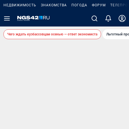
НЕДВИЖИМОСТЬ
ЗНАКОМСТВА
ПОГОДА
ФОРУМ
ТЕЛЕПРО
Чего ждать кузбассовцам осенью — ответ экономиста
Льготный про