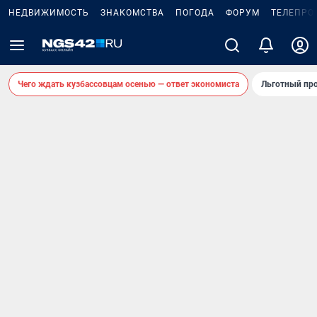
НЕДВИЖИМОСТЬ
ЗНАКОМСТВА
ПОГОДА
ФОРУМ
ТЕЛЕПРО
Чего ждать кузбассовцам осенью — ответ экономиста
Льготный про