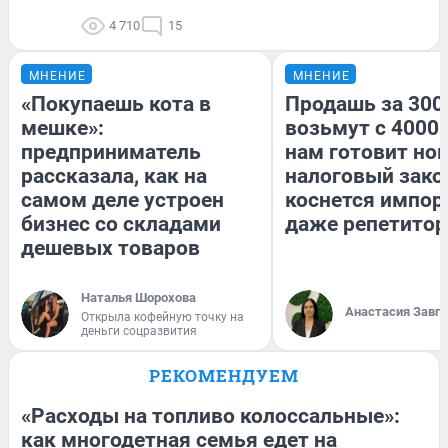
4 710
15
МНЕНИЕ
МНЕНИЕ
«Покупаешь кота в
Продашь за 3000
мешке»:
возьмут с 4000.
предприниматель
нам готовит но
рассказала, как на
налоговый зако
самом деле устроен
коснется импор
бизнес со складами
даже репетитор
дешевых товаров
Наталья Шорохова
Анастасия Завг
Открыла кофейную точку на
деньги соцразвития
РЕКОМЕНДУЕМ
«Расходы на топливо колоссальные»:
как многодетная семья едет на