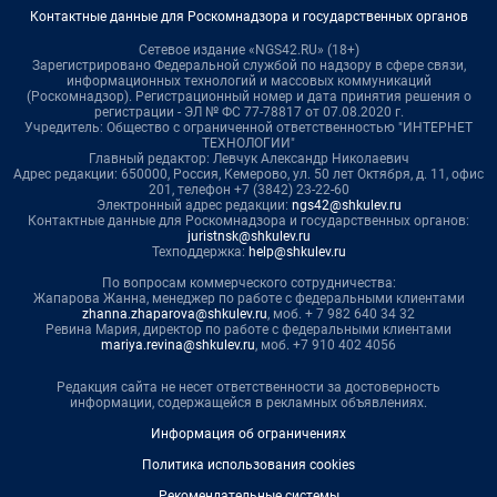
Контактные данные для Роскомнадзора и государственных органов
Сетевое издание «NGS42.RU» (18+)
Зарегистрировано Федеральной службой по надзору в сфере связи,
информационных технологий и массовых коммуникаций
(Роскомнадзор). Регистрационный номер и дата принятия решения о
регистрации - ЭЛ № ФС 77-78817 от 07.08.2020 г.
Учредитель: Общество с ограниченной ответственностью "ИНТЕРНЕТ
ТЕХНОЛОГИИ"
Главный редактор: Левчук Александр Николаевич
Адрес редакции: 650000, Россия, Кемерово, ул. 50 лет Октября, д. 11, офис
201, телефон +7 (3842) 23-22-60
Электронный адрес редакции:
ngs42@shkulev.ru
Контактные данные для Роскомнадзора и государственных органов:
juristnsk@shkulev.ru
Техподдержка:
help@shkulev.ru
По вопросам коммерческого сотрудничества:
Жапарова Жанна, менеджер по работе с федеральными клиентами
zhanna.zhaparova@shkulev.ru
, моб. + 7 982 640 34 32
Ревина Мария, директор по работе с федеральными клиентами
mariya.revina@shkulev.ru
, моб. +7 910 402 4056
Редакция сайта не несет ответственности за достоверность
информации, содержащейся в рекламных объявлениях.
Информация об ограничениях
Политика использования cookies
Рекомендательные системы