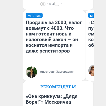
5 834
5
МНЕНИЕ
МНЕНИЕ
Продашь за 3000, налог
«Спутал
возьмут с 4000. Что
пургу».
нам готовит новый
смерте
налоговый закон — он
которы
коснется импорта и
обнару
даже репетиторов
Ир
Гл
Анастасия Завгородняя
«Р
Во
РЕКОМЕНДУЕМ
«Она крикнула: „Дядя
Боря!“» Москвичка