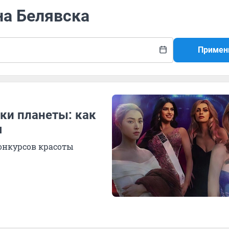
на Белявска
Примен
ки планеты: как
я
онкурсов красоты