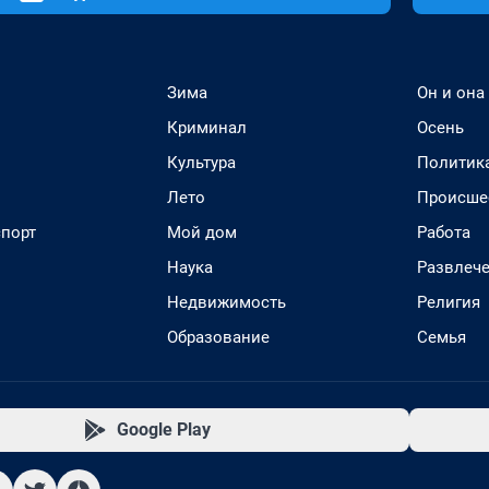
Зима
Он и она
Криминал
Осень
Культура
Политик
Лето
Происше
спорт
Мой дом
Работа
Наука
Развлеч
Недвижимость
Религия
Образование
Семья
Google Play