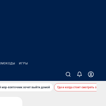
ОМОКОДЫ
ИГРЫ
й мэр-взяточник хочет выйти домой
Где и когда стоит смотреть звездоп