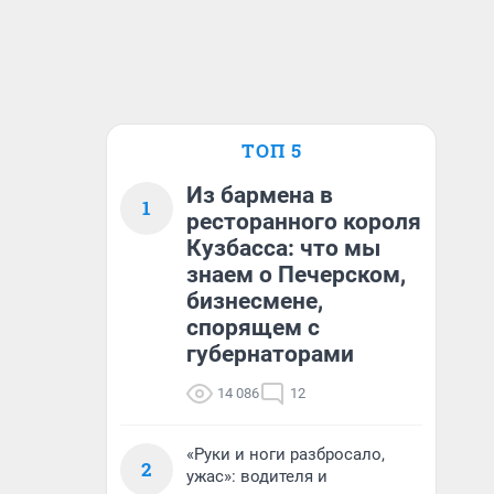
ТОП 5
Из бармена в
1
ресторанного короля
Кузбасса: что мы
знаем о Печерском,
бизнесмене,
спорящем с
губернаторами
14 086
12
«Руки и ноги разбросало,
2
ужас»: водителя и