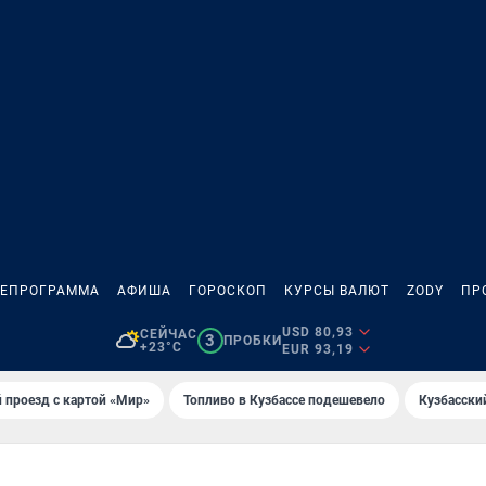
ЛЕПРОГРАММА
АФИША
ГОРОСКОП
КУРСЫ ВАЛЮТ
ZODY
ПР
USD 80,93
СЕЙЧАС
3
ПРОБКИ
+23°C
EUR 93,19
 проезд с картой «Мир»
Топливо в Кузбассе подешевело
Кузбасски