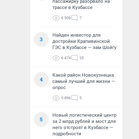
пассажирку разорвало на
трассе в Кузбассе
8 508
7
Найден инвестор для
3
достройки Крапивинской
ГЭС в Кузбассе — зам Шойгу
6 474
35
Какой район Новокузнецка
4
самый лучший для жизни —
опрос
5 896
5
Новый логистический центр
5
за 2 млрд рублей и мост для
него отстроят в Кузбассе —
подробности