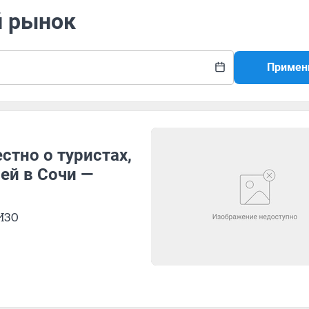
й рынок
Примен
стно о туристах,
ей в Сочи —
ИЗО