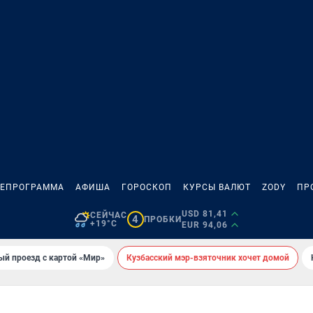
ЛЕПРОГРАММА
АФИША
ГОРОСКОП
КУРСЫ ВАЛЮТ
ZODY
ПР
USD 81,41
СЕЙЧАС
4
ПРОБКИ
+19°C
EUR 94,06
ый проезд с картой «Мир»
Кузбасский мэр-взяточник хочет домой