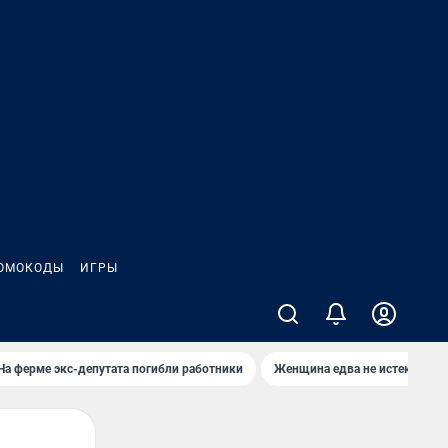
ОМОКОДЫ
ИГРЫ
На ферме экс-депутата погибли работники
Женщина едва не истекла кро