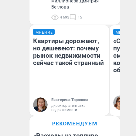
миллионера Дмитрия
Беглова
4 693
15
МНЕНИЕ
МНЕНИЕ
Квартиры дорожают,
«Спутал
но дешевеют: почему
пургу».
рынок недвижимости
смерте
сейчас такой странный
которы
обнару
Ир
Екатерина Торопова
Гл
директор агентства
«Р
недвижимости
Во
РЕКОМЕНДУЕМ
«Расходы на топливо