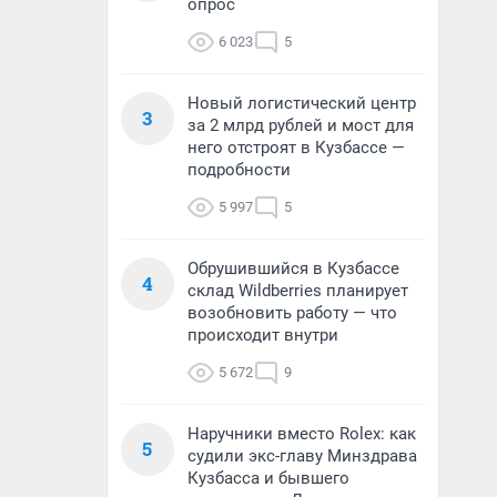
опрос
6 023
5
Новый логистический центр
3
за 2 млрд рублей и мост для
него отстроят в Кузбассе —
подробности
5 997
5
Обрушившийся в Кузбассе
4
склад Wildberries планирует
возобновить работу — что
происходит внутри
5 672
9
Наручники вместо Rolex: как
5
судили экс-главу Минздрава
Кузбасса и бывшего