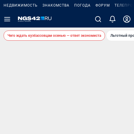
НЕДВИЖИМОСТЬ
ЗНАКОМСТВА
ПОГОДА
ФОРУМ
ТЕЛЕПРО
Чего ждать кузбассовцам осенью — ответ экономиста
Льготный про