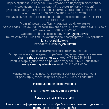
Зарегистрировано Федеральной службой по надзору в сфере связи,
информационных технологий и массовых коммуникаций
(Роскомнадзор). Регистрационный номер и дата принятия решения о
регистрации - ЭЛ № ФС 77-78817 от 07.08.2020 г.
Учредитель: Общество с ограниченной ответственностью "ИНТЕРНЕТ
ТЕХНОЛОГИИ"
Главный редактор: Левчук Александр Николаевич
Адрес редакции: 650000, Россия, Кемерово, ул. 50 лет Октября, д. 11, офис
201, телефон +7 (3842) 23-22-60
Электронный адрес редакции:
ngs42@shkulev.ru
Контактные данные для Роскомнадзора и государственных органов:
juristnsk@shkulev.ru
Техподдержка:
help@shkulev.ru
По вопросам коммерческого сотрудничества:
Жапарова Жанна, менеджер по работе с федеральными клиентами
zhanna.zhaparova@shkulev.ru
, моб. + 7 982 640 34 32
Ревина Мария, директор по работе с федеральными клиентами
mariya.revina@shkulev.ru
, моб. +7 910 402 4056
Редакция сайта не несет ответственности за достоверность
информации, содержащейся в рекламных объявлениях.
Информация об ограничениях
Политика использования cookies
Рекомендательные системы
Политика конфиденциальности и обработки персональных данных и
правила использования сайта