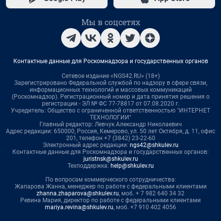
Мы в соцсетях
Контактные данные для Роскомнадзора и государственных органов
Сетевое издание «NGS42.RU» (18+)
Зарегистрировано Федеральной службой по надзору в сфере связи,
информационных технологий и массовых коммуникаций
(Роскомнадзор). Регистрационный номер и дата принятия решения о
регистрации - ЭЛ № ФС 77-78817 от 07.08.2020 г.
Учредитель: Общество с ограниченной ответственностью "ИНТЕРНЕТ
ТЕХНОЛОГИИ"
Главный редактор: Левчук Александр Николаевич
Адрес редакции: 650000, Россия, Кемерово, ул. 50 лет Октября, д. 11, офис
201, телефон +7 (3842) 23-22-60
Электронный адрес редакции:
ngs42@shkulev.ru
Контактные данные для Роскомнадзора и государственных органов:
juristnsk@shkulev.ru
Техподдержка:
help@shkulev.ru
По вопросам коммерческого сотрудничества:
Жапарова Жанна, менеджер по работе с федеральными клиентами
zhanna.zhaparova@shkulev.ru
, моб. + 7 982 640 34 32
Ревина Мария, директор по работе с федеральными клиентами
mariya.revina@shkulev.ru
, моб. +7 910 402 4056