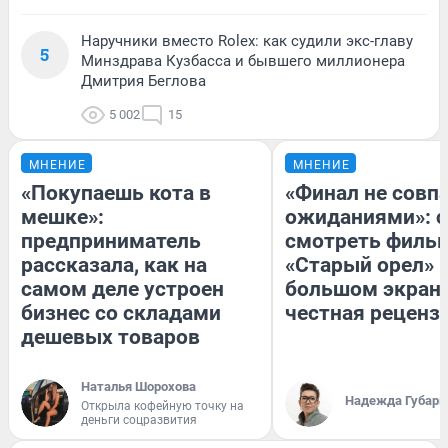
Наручники вместо Rolex: как судили экс-главу
5
Минздрава Кузбасса и бывшего миллионера
Дмитрия Беглова
5 002
15
МНЕНИЕ
МНЕНИЕ
«Покупаешь кота в
«Финал не совпа
мешке»:
ожиданиями»: с
предприниматель
смотреть филь
рассказала, как на
«Старый орел» 
самом деле устроен
большом экран
бизнес со складами
честная реценз
дешевых товаров
Наталья Шорохова
Надежда Губарь
Открыла кофейную точку на
деньги соцразвития