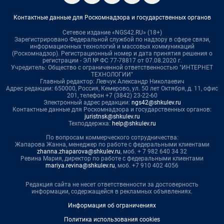
Контактные данные для Роскомнадзора и государственных органов
Сетевое издание «NGS42.RU» (18+)
Зарегистрировано Федеральной службой по надзору в сфере связи,
информационных технологий и массовых коммуникаций
(Роскомнадзор). Регистрационный номер и дата принятия решения о
регистрации - ЭЛ № ФС 77-78817 от 07.08.2020 г.
Учредитель: Общество с ограниченной ответственностью "ИНТЕРНЕТ
ТЕХНОЛОГИИ"
Главный редактор: Левчук Александр Николаевич
Адрес редакции: 650000, Россия, Кемерово, ул. 50 лет Октября, д. 11, офис
201, телефон +7 (3842) 23-22-60
Электронный адрес редакции:
ngs42@shkulev.ru
Контактные данные для Роскомнадзора и государственных органов:
juristnsk@shkulev.ru
Техподдержка:
help@shkulev.ru
По вопросам коммерческого сотрудничества:
Жапарова Жанна, менеджер по работе с федеральными клиентами
zhanna.zhaparova@shkulev.ru
, моб. + 7 982 640 34 32
Ревина Мария, директор по работе с федеральными клиентами
mariya.revina@shkulev.ru
, моб. +7 910 402 4056
Редакция сайта не несет ответственности за достоверность
информации, содержащейся в рекламных объявлениях.
Информация об ограничениях
Политика использования cookies