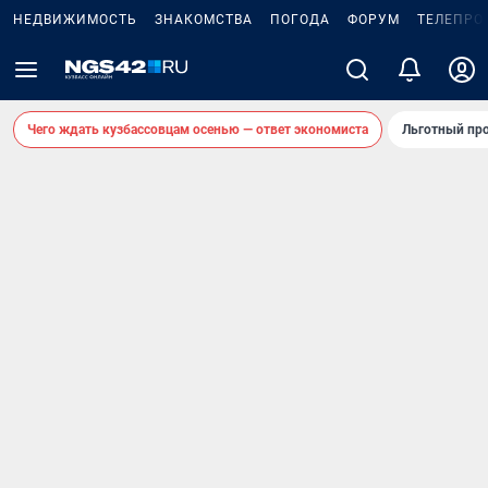
НЕДВИЖИМОСТЬ
ЗНАКОМСТВА
ПОГОДА
ФОРУМ
ТЕЛЕПРО
Чего ждать кузбассовцам осенью — ответ экономиста
Льготный про