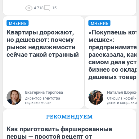
4 718
15
МНЕНИЕ
МНЕНИЕ
Квартиры дорожают,
«Покупаешь кот
но дешевеют: почему
мешке»:
рынок недвижимости
предпринимате
сейчас такой странный
рассказала, как
самом деле уст
бизнес со скла
дешевых товар
Екатерина Торопова
Наталья Шорохо
директор агентства
Открыла кофейну
недвижимости
деньги соцразви
РЕКОМЕНДУЕМ
Как приготовить фаршированные
перцы — простой рецепт от