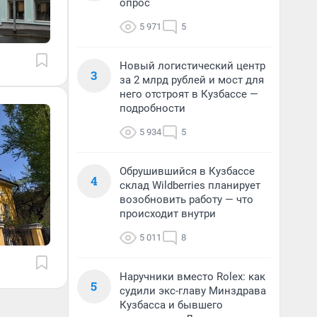
опрос
5 971
5
Новый логистический центр
3
за 2 млрд рублей и мост для
него отстроят в Кузбассе —
подробности
5 934
5
Обрушившийся в Кузбассе
4
склад Wildberries планирует
возобновить работу — что
происходит внутри
5 011
8
Наручники вместо Rolex: как
5
судили экс-главу Минздрава
Кузбасса и бывшего