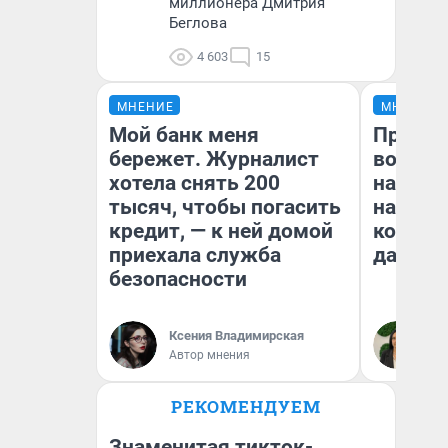
миллионера Дмитрия
Беглова
4 603
15
МНЕНИЕ
МНЕНИЕ
Мой банк меня
Продаш
бережет. Журналист
возьмут
хотела снять 200
нам го
тысяч, чтобы погасить
налого
кредит, — к ней домой
коснет
приехала служба
даже р
безопасности
Ксения Владимирская
Ан
Автор мнения
РЕКОМЕНДУЕМ
Знаменитая тикток-