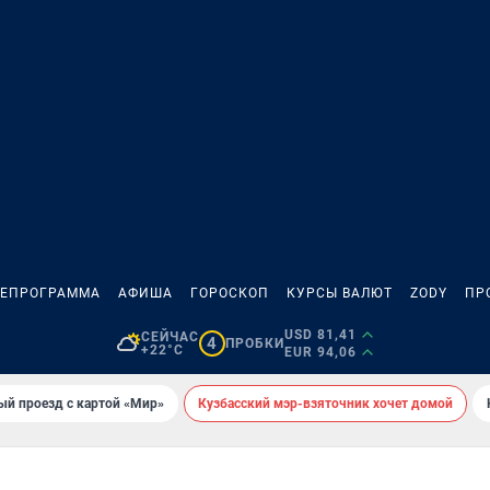
ЛЕПРОГРАММА
АФИША
ГОРОСКОП
КУРСЫ ВАЛЮТ
ZODY
ПР
USD 81,41
СЕЙЧАС
4
ПРОБКИ
+22°C
EUR 94,06
ый проезд с картой «Мир»
Кузбасский мэр-взяточник хочет домой