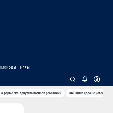
ОМОКОДЫ
ИГРЫ
На ферме экс-депутата погибли работники
Женщина едва не истекла кро