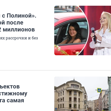
 с Полиной».
ой после
2 миллионов
ях рассрочки и без
бъектов
естижному
та самая