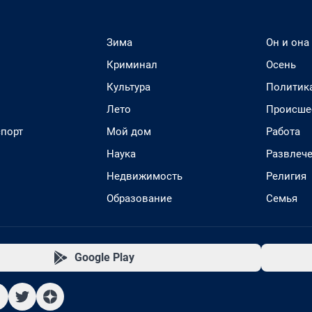
Зима
Он и она
Криминал
Осень
Культура
Политик
Лето
Происше
спорт
Мой дом
Работа
Наука
Развлеч
Недвижимость
Религия
Образование
Семья
Google Play