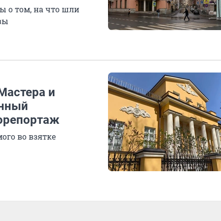
 о том, на что шли
вы
Мастера и
анный
орепортаж
го во взятке