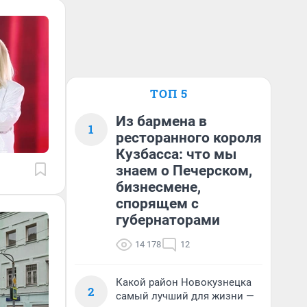
ТОП 5
Из бармена в
1
ресторанного короля
Кузбасса: что мы
знаем о Печерском,
бизнесмене,
спорящем с
губернаторами
14 178
12
Какой район Новокузнецка
2
самый лучший для жизни —