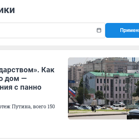
ики
Примен
дарством». Как
ю дом —
ния с панно
теж Путина, всего 150