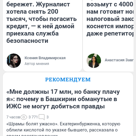
бережет. Журналист
возьмут с 4000.
хотела снять 200
нам готовит но
тысяч, чтобы погасить
налоговый зако
кредит, — к ней домой
коснется импор
приехала служба
даже репетитор
безопасности
Ксения Владимирская
Анастасия Завг
Автор мнения
РЕКОМЕНДУЕМ
«Мне должны 17 млн, но банку плачу
я»: почему в Башкирии обманутые в
ИЖС не могут добиться правды
7 часов
3 771
3
«Шрамы болят ужасно». Екатеринбурженка, которую
облили кислотой по указке бывшего, рассказала о