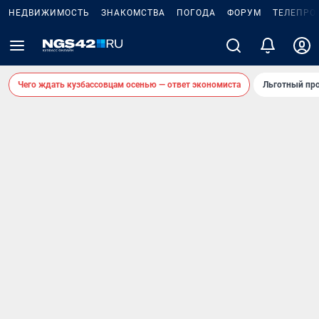
НЕДВИЖИМОСТЬ
ЗНАКОМСТВА
ПОГОДА
ФОРУМ
ТЕЛЕПРО
Чего ждать кузбассовцам осенью — ответ экономиста
Льготный про