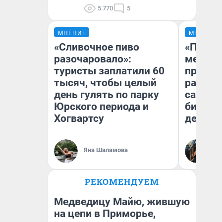
5 770
5
МНЕНИЕ
МНЕНИЕ
«Сливочное пиво
«Покуп
разочаровало»:
мешке»
туристы заплатили 60
предпр
тысяч, чтобы целый
рассказ
день гулять по парку
самом 
Юрского периода и
бизнес
Хогвартсу
дешевы
На
Яна Шаламова
От
де
РЕКОМЕНДУЕМ
Медведицу Майю, жившую
на цепи в Приморье,