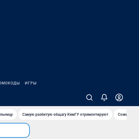
ОМОКОДЫ
ИГРЫ
ольницу
Самую разбитую общагу КемГУ отремонтируют
Сожительни