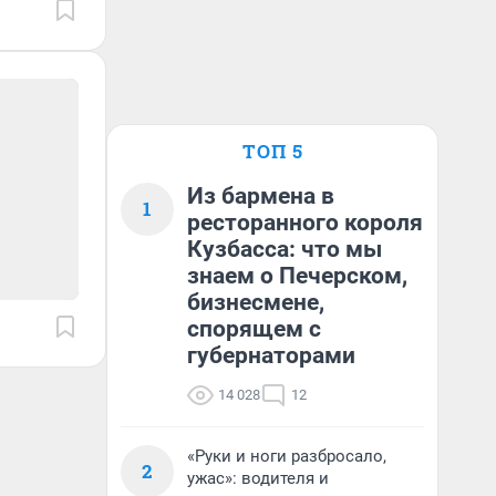
ТОП 5
Из бармена в
1
ресторанного короля
Кузбасса: что мы
знаем о Печерском,
бизнесмене,
спорящем с
губернаторами
14 028
12
«Руки и ноги разбросало,
2
ужас»: водителя и