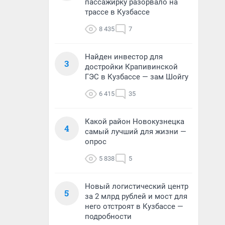
пассажирку разорвало на
трассе в Кузбассе
8 435
7
Найден инвестор для
3
достройки Крапивинской
ГЭС в Кузбассе — зам Шойгу
6 415
35
Какой район Новокузнецка
4
самый лучший для жизни —
опрос
5 838
5
Новый логистический центр
5
за 2 млрд рублей и мост для
него отстроят в Кузбассе —
подробности