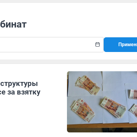
мбинат
Примен
 структуры
е за взятку