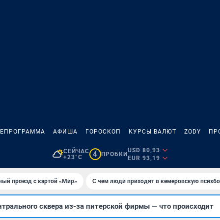
ЛЕПРОГРАММА
АФИША
ГОРОСКОП
КУРСЫ ВАЛЮТ
ZODY
ПР
USD 80,93
СЕЙЧАС
4
ПРОБКИ
+23°C
EUR 93,19
ный проезд с картой «Мир»
С чем люди приходят в кемеровскую психб
нтрального сквера из-за питерской фирмы — что происходит