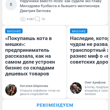
Наручники вместо Rolex: как судили экс-главу
5
Минздрава Кузбасса и бывшего миллионера
Дмитрия Беглова
4 661
15
МНЕНИЕ
МНЕНИЕ
«Покупаешь кота в
Наследие, кото
мешке»:
чудом не разва
предприниматель
транспортный э
рассказала, как на
разнес миф о «
самом деле устроен
советских доро
бизнес со складами
дешевых товаров
Олег Арефьев
Наталья Шорохова
Блогер, предприн
Открыла кофейную точку на
владелец в тран
деньги соцразвития
бизнесе
РЕКОМЕНДУЕМ