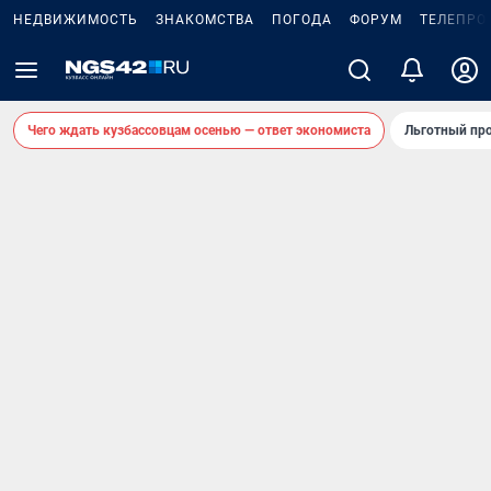
НЕДВИЖИМОСТЬ
ЗНАКОМСТВА
ПОГОДА
ФОРУМ
ТЕЛЕПРО
Чего ждать кузбассовцам осенью — ответ экономиста
Льготный про