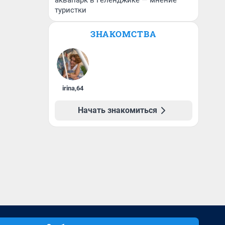
аквапарк в Геленджике — мнение
туристки
ЗНАКОМСТВА
irina
,
64
Начать знакомиться