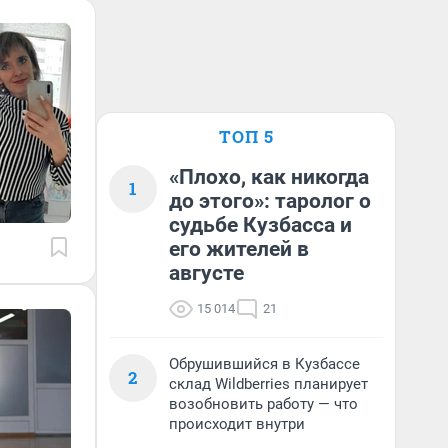
ТОП 5
«Плохо, как никогда
1
до этого»: таролог о
судьбе Кузбасса и
его жителей в
августе
15 014
21
Обрушившийся в Кузбассе
2
склад Wildberries планирует
возобновить работу — что
происходит внутри