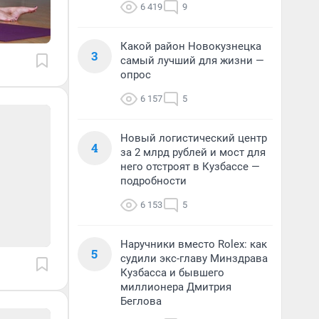
6 419
9
Какой район Новокузнецка
3
самый лучший для жизни —
опрос
6 157
5
Новый логистический центр
4
за 2 млрд рублей и мост для
него отстроят в Кузбассе —
подробности
6 153
5
Наручники вместо Rolex: как
5
судили экс-главу Минздрава
Кузбасса и бывшего
миллионера Дмитрия
Беглова