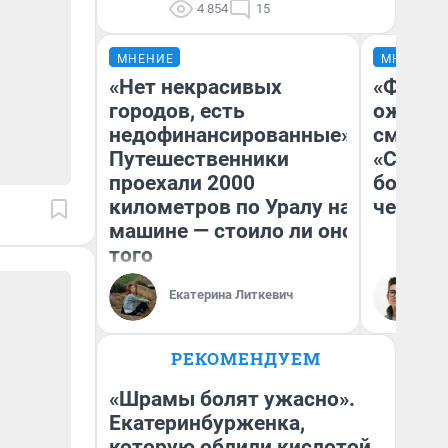
4 854
15
МНЕНИЕ
МНЕНИЕ
«Нет некрасивых
«Финал
городов, есть
ожидан
недофинансированные».
смотре
Путешественники
«Стары
проехали 2000
большо
километров по Уралу на
честна
машине — стоило ли оно
того
Екатерина Литкевич
На
РЕКОМЕНДУЕМ
«Шрамы болят ужасно».
Екатеринбурженка,
которую облили кислотой