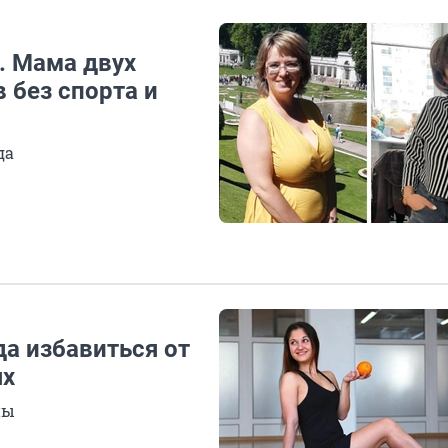
. Мама двух
 без спорта и
да
а избавиться от
ях
пы