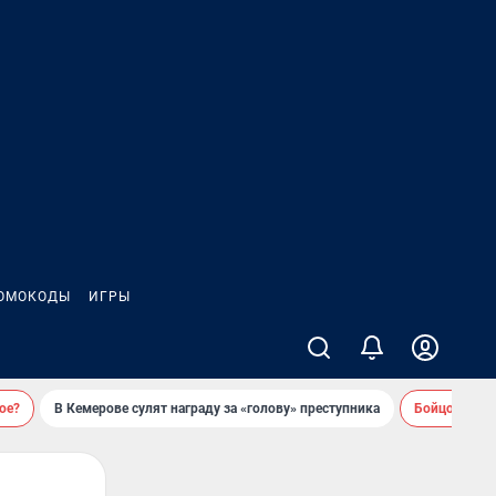
ОМОКОДЫ
ИГРЫ
ое?
В Кемерове сулят награду за «голову» преступника
Бойцовский 