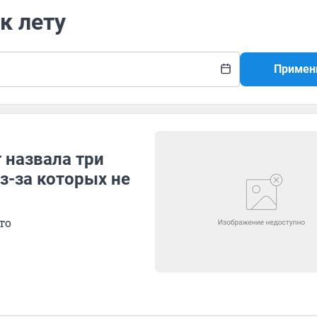
к лету
Примен
 назвала три
з-за которых не
то