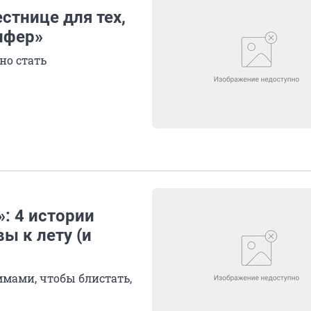
стнице для тех,
ифер»
но стать
: 4 истории
ы к лету (и
мами, чтобы блистать,