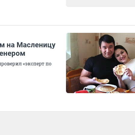
им на Масленицу
ренером
проверил «эксперт по