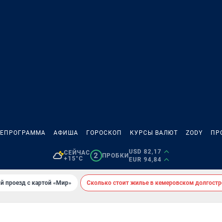
ЛЕПРОГРАММА
АФИША
ГОРОСКОП
КУРСЫ ВАЛЮТ
ZODY
ПР
USD 82,17
СЕЙЧАС
2
ПРОБКИ
+15°C
EUR 94,84
й проезд с картой «Мир»
Сколько стоит жилье в кемеровском долгостр