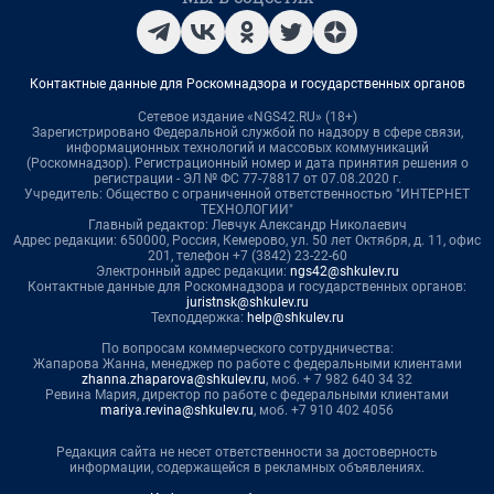
Контактные данные для Роскомнадзора и государственных органов
Сетевое издание «NGS42.RU» (18+)
Зарегистрировано Федеральной службой по надзору в сфере связи,
информационных технологий и массовых коммуникаций
(Роскомнадзор). Регистрационный номер и дата принятия решения о
регистрации - ЭЛ № ФС 77-78817 от 07.08.2020 г.
Учредитель: Общество с ограниченной ответственностью "ИНТЕРНЕТ
ТЕХНОЛОГИИ"
Главный редактор: Левчук Александр Николаевич
Адрес редакции: 650000, Россия, Кемерово, ул. 50 лет Октября, д. 11, офис
201, телефон +7 (3842) 23-22-60
Электронный адрес редакции:
ngs42@shkulev.ru
Контактные данные для Роскомнадзора и государственных органов:
juristnsk@shkulev.ru
Техподдержка:
help@shkulev.ru
По вопросам коммерческого сотрудничества:
Жапарова Жанна, менеджер по работе с федеральными клиентами
zhanna.zhaparova@shkulev.ru
, моб. + 7 982 640 34 32
Ревина Мария, директор по работе с федеральными клиентами
mariya.revina@shkulev.ru
, моб. +7 910 402 4056
Редакция сайта не несет ответственности за достоверность
информации, содержащейся в рекламных объявлениях.