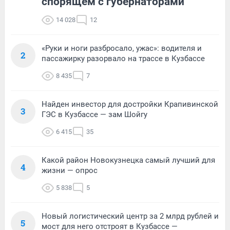
спорящем с губернаторами
14 028
12
«Руки и ноги разбросало, ужас»: водителя и
2
пассажирку разорвало на трассе в Кузбассе
8 435
7
Найден инвестор для достройки Крапивинской
3
ГЭС в Кузбассе — зам Шойгу
6 415
35
Какой район Новокузнецка самый лучший для
4
жизни — опрос
5 838
5
Новый логистический центр за 2 млрд рублей и
5
мост для него отстроят в Кузбассе —