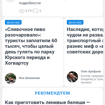
подробности
5 771
5
МНЕНИЕ
МНЕНИЕ
«Сливочное пиво
Наследие, кото
разочаровало»:
чудом не разва
туристы заплатили 60
транспортный э
тысяч, чтобы целый
разнес миф о «
день гулять по парку
советских доро
Юрского периода и
Хогвартсу
Олег Арефьев
Блогер, предприн
Яна Шаламова
владелец в тран
бизнесе
РЕКОМЕНДУЕМ
Как приготовить ленивые беляши —