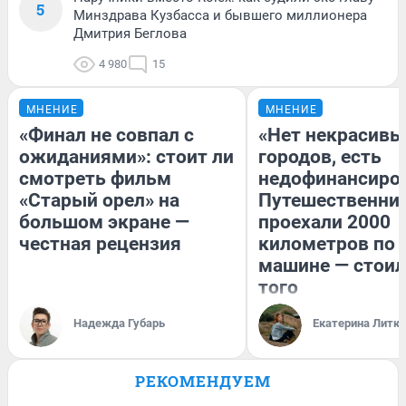
5
Минздрава Кузбасса и бывшего миллионера
Дмитрия Беглова
4 980
15
МНЕНИЕ
МНЕНИЕ
«Финал не совпал с
«Нет некрасивы
ожиданиями»: стоит ли
городов, есть
смотреть фильм
недофинансиро
«Старый орел» на
Путешественни
большом экране —
проехали 2000
честная рецензия
километров по 
машине — стоил
того
Надежда Губарь
Екатерина Литк
РЕКОМЕНДУЕМ