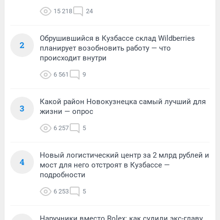
15 218
24
Обрушившийся в Кузбассе склад Wildberries
2
планирует возобновить работу — что
происходит внутри
6 561
9
Какой район Новокузнецка самый лучший для
3
жизни — опрос
6 257
5
Новый логистический центр за 2 млрд рублей и
4
мост для него отстроят в Кузбассе —
подробности
6 253
5
Наручники вместо Rolex: как судили экс-главу