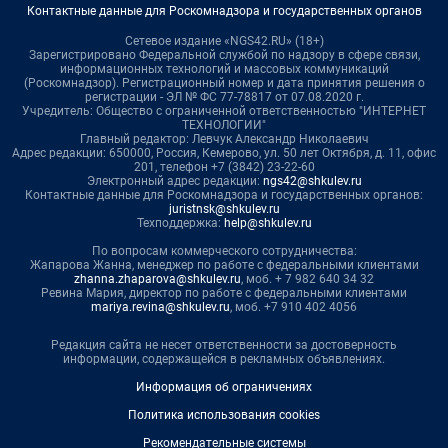
Контактные данные для Роскомнадзора и государственных органов
Сетевое издание «NGS42.RU» (18+)
Зарегистрировано Федеральной службой по надзору в сфере связи,
информационных технологий и массовых коммуникаций
(Роскомнадзор). Регистрационный номер и дата принятия решения о
регистрации - ЭЛ № ФС 77-78817 от 07.08.2020 г.
Учредитель: Общество с ограниченной ответственностью "ИНТЕРНЕТ
ТЕХНОЛОГИИ"
Главный редактор: Левчук Александр Николаевич
Адрес редакции: 650000, Россия, Кемерово, ул. 50 лет Октября, д. 11, офис
201, телефон +7 (3842) 23-22-60
Электронный адрес редакции:
ngs42@shkulev.ru
Контактные данные для Роскомнадзора и государственных органов:
juristnsk@shkulev.ru
Техподдержка:
help@shkulev.ru
По вопросам коммерческого сотрудничества:
Жапарова Жанна, менеджер по работе с федеральными клиентами
zhanna.zhaparova@shkulev.ru
, моб. + 7 982 640 34 32
Ревина Мария, директор по работе с федеральными клиентами
mariya.revina@shkulev.ru
, моб. +7 910 402 4056
Редакция сайта не несет ответственности за достоверность
информации, содержащейся в рекламных объявлениях.
Информация об ограничениях
Политика использования cookies
Рекомендательные системы