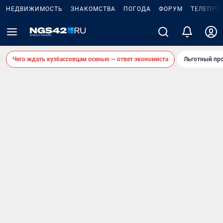
НЕДВИЖИМОСТЬ
ЗНАКОМСТВА
ПОГОДА
ФОРУМ
ТЕЛЕПРО
Чего ждать кузбассовцам осенью — ответ экономиста
Льготный про