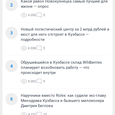
Какой район Новокузнецка самый лучший для
2
жизни — опрос
6 050
5
Новый логистический центр за 2 млрд рублей и
3
мост для него отстроят в Кузбассе —
подробности
6 038
5
Обрушившийся в Кузбассе склад Wildberries
4
планирует возобновить работу — что
происходит внутри
6 002
9
Наручники вместо Rolex: как судили экс-главу
5
Минздрава Кузбасса и бывшего миллионера
Дмитрия Беглова
4 737
15