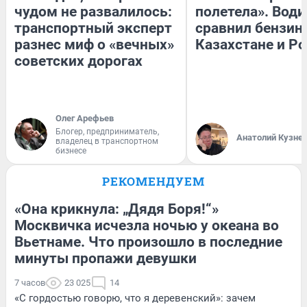
чудом не развалилось:
полетела». Води
транспортный эксперт
сравнил бензин
разнес миф о «вечных»
Казахстане и Р
советских дорогах
Олег Арефьев
Блогер, предприниматель,
Анатолий Кузне
владелец в транспортном
бизнесе
РЕКОМЕНДУЕМ
«Она крикнула: „Дядя Боря!“»
Москвичка исчезла ночью у океана во
Вьетнаме. Что произошло в последние
минуты пропажи девушки
7 часов
23 025
14
«С гордостью говорю, что я деревенский»: зачем