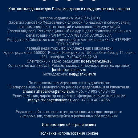
Контактные данные для Роскомнадзора и государственных органов
Сетевое издание «NGS42.RU» (18+)
Зарегистрировано Федеральной службой по надзору в сфере связи,
информационных технологий и массовых коммуникаций
(Роскомнадзор). Регистрационный номер и дата принятия решения о
регистрации - ЭЛ № ФС 77-78817 от 07.08.2020 г.
Учредитель: Общество с ограниченной ответственностью "ИНТЕРНЕТ
ТЕХНОЛОГИИ"
Главный редактор: Левчук Александр Николаевич
Адрес редакции: 650000, Россия, Кемерово, ул. 50 лет Октября, д. 11, офис
201, телефон +7 (3842) 23-22-60
Электронный адрес редакции:
ngs42@shkulev.ru
Контактные данные для Роскомнадзора и государственных органов:
juristnsk@shkulev.ru
Техподдержка:
help@shkulev.ru
По вопросам коммерческого сотрудничества:
Жапарова Жанна, менеджер по работе с федеральными клиентами
zhanna.zhaparova@shkulev.ru
, моб. + 7 982 640 34 32
Ревина Мария, директор по работе с федеральными клиентами
mariya.revina@shkulev.ru
, моб. +7 910 402 4056
Редакция сайта не несет ответственности за достоверность
информации, содержащейся в рекламных объявлениях.
Информация об ограничениях
Политика использования cookies