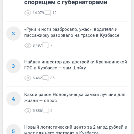
спорящем с губернаторами
14 079
12
«Руки и ноги разбросало, ужас»: водителя и
2
пассажирку разорвало на трассе в Кузбассе
8 497
7
Найден инвестор для достройки Крапивинской
3
ГЭС в Кузбассе — зам Шойгу
6 462
35
Какой район Новокузнецка самый лучший для
4
жизни — опрос
5 886
5
Новый логистический центр за 2 млрд рублей и
5
мост для него отстроят в Кузбассе —