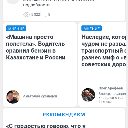
подробности
5 822
5
МНЕНИЕ
МНЕНИЕ
«Машина просто
Наследие, кото
полетела». Водитель
чудом не разва
сравнил бензин в
транспортный э
Казахстане и России
разнес миф о «
советских доро
Олег Арефьев
Блогер, предприн
Анатолий Кузнецов
владелец в тран
бизнесе
РЕКОМЕНДУЕМ
«С гордостью говорю, что я