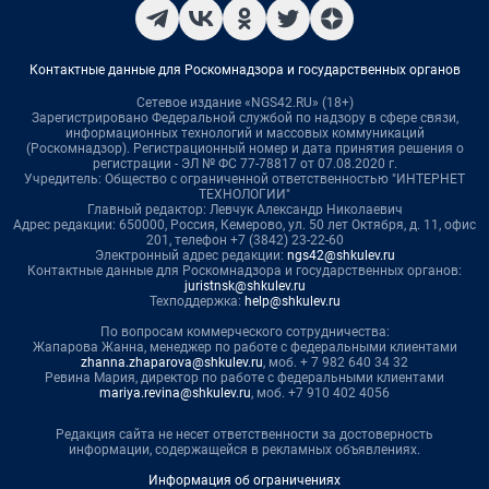
Контактные данные для Роскомнадзора и государственных органов
Сетевое издание «NGS42.RU» (18+)
Зарегистрировано Федеральной службой по надзору в сфере связи,
информационных технологий и массовых коммуникаций
(Роскомнадзор). Регистрационный номер и дата принятия решения о
регистрации - ЭЛ № ФС 77-78817 от 07.08.2020 г.
Учредитель: Общество с ограниченной ответственностью "ИНТЕРНЕТ
ТЕХНОЛОГИИ"
Главный редактор: Левчук Александр Николаевич
Адрес редакции: 650000, Россия, Кемерово, ул. 50 лет Октября, д. 11, офис
201, телефон +7 (3842) 23-22-60
Электронный адрес редакции:
ngs42@shkulev.ru
Контактные данные для Роскомнадзора и государственных органов:
juristnsk@shkulev.ru
Техподдержка:
help@shkulev.ru
По вопросам коммерческого сотрудничества:
Жапарова Жанна, менеджер по работе с федеральными клиентами
zhanna.zhaparova@shkulev.ru
, моб. + 7 982 640 34 32
Ревина Мария, директор по работе с федеральными клиентами
mariya.revina@shkulev.ru
, моб. +7 910 402 4056
Редакция сайта не несет ответственности за достоверность
информации, содержащейся в рекламных объявлениях.
Информация об ограничениях