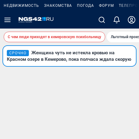
НЕДВИЖИМОСТЬ
ЗНАКОМСТВА
ПОГОДА
ФОРУМ
ТЕЛЕПРО
С чем люди приходят в кемеровскую психбольницу
Льготный проез
Женщина чуть не истекла кровью на
СРОЧНО
Красном озере в Кемерово, пока полчаса ждала скорую