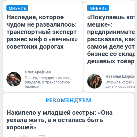
МНЕНИЕ
МНЕНИЕ
Наследие, которое
«Покупаешь кот
чудом не развалилось:
мешке»:
транспортный эксперт
предпринимате
разнес миф о «вечных»
рассказала, как
советских дорогах
самом деле уст
бизнес со скла
дешевых товар
Олег Арефьев
Наталья Шорохо
Блогер, предприниматель,
владелец в транспортном
Открыла кофейну
бизнесе
деньги соцразви
РЕКОМЕНДУЕМ
Накипело у младшей сестры: «Она
уехала жить, а я осталась быть
хорошей»