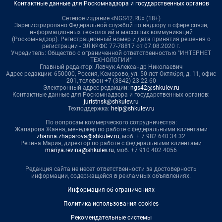
Контактные данные для Роскомнадзора и государственных органов
Сетевое издание «NGS42.RU» (18+)
Зарегистрировано Федеральной службой по надзору в сфере связи,
информационных технологий и массовых коммуникаций
(Роскомнадзор). Регистрационный номер и дата принятия решения о
регистрации - ЭЛ № ФС 77-78817 от 07.08.2020 г.
Учредитель: Общество с ограниченной ответственностью "ИНТЕРНЕТ
ТЕХНОЛОГИИ"
Главный редактор: Левчук Александр Николаевич
Адрес редакции: 650000, Россия, Кемерово, ул. 50 лет Октября, д. 11, офис
201, телефон +7 (3842) 23-22-60
Электронный адрес редакции:
ngs42@shkulev.ru
Контактные данные для Роскомнадзора и государственных органов:
juristnsk@shkulev.ru
Техподдержка:
help@shkulev.ru
По вопросам коммерческого сотрудничества:
Жапарова Жанна, менеджер по работе с федеральными клиентами
zhanna.zhaparova@shkulev.ru
, моб. + 7 982 640 34 32
Ревина Мария, директор по работе с федеральными клиентами
mariya.revina@shkulev.ru
, моб. +7 910 402 4056
Редакция сайта не несет ответственности за достоверность
информации, содержащейся в рекламных объявлениях.
Информация об ограничениях
Политика использования cookies
Рекомендательные системы