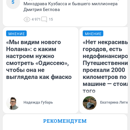
5
Минздрава Кузбасса и бывшего миллионера
Дмитрия Беглова
4 971
15
МНЕНИЕ
МНЕНИЕ
«Мы видим нового
«Нет некрасивы
Нолана»: с каким
городов, есть
настроем нужно
недофинансиро
смотреть «Одиссею»,
Путешественни
чтобы она не
проехали 2000
выглядела как фиаско
километров по 
машине — стоил
того
Надежда Губарь
Екатерина Литк
РЕКОМЕНДУЕМ