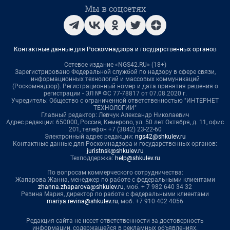
Мы в соцсетях
Контактные данные для Роскомнадзора и государственных органов
Сетевое издание «NGS42.RU» (18+)
Зарегистрировано Федеральной службой по надзору в сфере связи,
информационных технологий и массовых коммуникаций
(Роскомнадзор). Регистрационный номер и дата принятия решения о
регистрации - ЭЛ № ФС 77-78817 от 07.08.2020 г.
Учредитель: Общество с ограниченной ответственностью "ИНТЕРНЕТ
ТЕХНОЛОГИИ"
Главный редактор: Левчук Александр Николаевич
Адрес редакции: 650000, Россия, Кемерово, ул. 50 лет Октября, д. 11, офис
201, телефон +7 (3842) 23-22-60
Электронный адрес редакции:
ngs42@shkulev.ru
Контактные данные для Роскомнадзора и государственных органов:
juristnsk@shkulev.ru
Техподдержка:
help@shkulev.ru
По вопросам коммерческого сотрудничества:
Жапарова Жанна, менеджер по работе с федеральными клиентами
zhanna.zhaparova@shkulev.ru
, моб. + 7 982 640 34 32
Ревина Мария, директор по работе с федеральными клиентами
mariya.revina@shkulev.ru
, моб. +7 910 402 4056
Редакция сайта не несет ответственности за достоверность
информации, содержащейся в рекламных объявлениях.