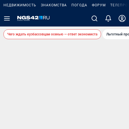
НЕДВИЖИМОСТЬ
ЗНАКОМСТВА
ПОГОДА
ФОРУМ
ТЕЛЕПРО
Чего ждать кузбассовцам осенью — ответ экономиста
Льготный про