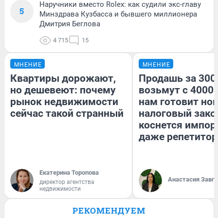
Наручники вместо Rolex: как судили экс-главу
5
Минздрава Кузбасса и бывшего миллионера
Дмитрия Беглова
4 715
15
МНЕНИЕ
МНЕНИЕ
Квартиры дорожают,
Продашь за 3000
но дешевеют: почему
возьмут с 4000.
рынок недвижимости
нам готовит но
сейчас такой странный
налоговый зако
коснется импор
даже репетитор
Екатерина Торопова
Анастасия Завг
директор агентства
недвижимости
РЕКОМЕНДУЕМ