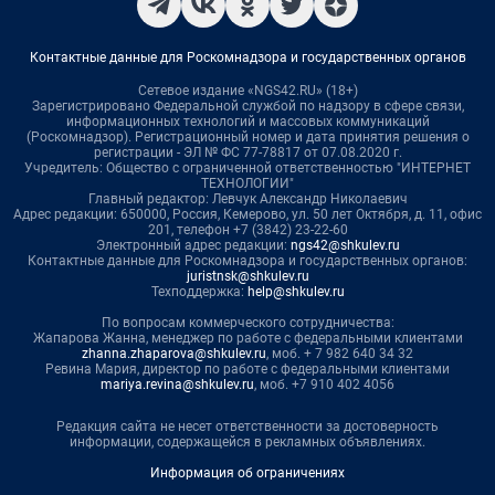
Контактные данные для Роскомнадзора и государственных органов
Сетевое издание «NGS42.RU» (18+)
Зарегистрировано Федеральной службой по надзору в сфере связи,
информационных технологий и массовых коммуникаций
(Роскомнадзор). Регистрационный номер и дата принятия решения о
регистрации - ЭЛ № ФС 77-78817 от 07.08.2020 г.
Учредитель: Общество с ограниченной ответственностью "ИНТЕРНЕТ
ТЕХНОЛОГИИ"
Главный редактор: Левчук Александр Николаевич
Адрес редакции: 650000, Россия, Кемерово, ул. 50 лет Октября, д. 11, офис
201, телефон +7 (3842) 23-22-60
Электронный адрес редакции:
ngs42@shkulev.ru
Контактные данные для Роскомнадзора и государственных органов:
juristnsk@shkulev.ru
Техподдержка:
help@shkulev.ru
По вопросам коммерческого сотрудничества:
Жапарова Жанна, менеджер по работе с федеральными клиентами
zhanna.zhaparova@shkulev.ru
, моб. + 7 982 640 34 32
Ревина Мария, директор по работе с федеральными клиентами
mariya.revina@shkulev.ru
, моб. +7 910 402 4056
Редакция сайта не несет ответственности за достоверность
информации, содержащейся в рекламных объявлениях.
Информация об ограничениях