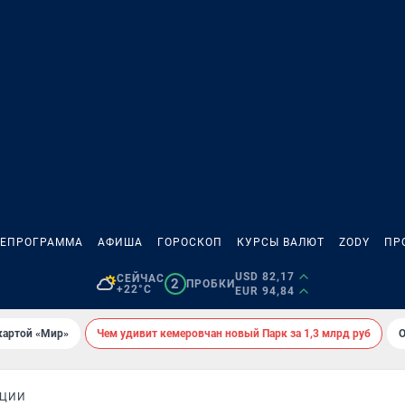
ЛЕПРОГРАММА
АФИША
ГОРОСКОП
КУРСЫ ВАЛЮТ
ZODY
ПР
USD 82,17
СЕЙЧАС
2
ПРОБКИ
+22°C
EUR 94,84
картой «Мир»
Чем удивит кемеровчан новый Парк за 1,3 млрд руб
О
АЦИИ