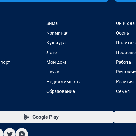
Зима
Он и она
Криминал
Осень
Культура
Политик
Лето
Происше
спорт
Мой дом
Работа
Наука
Развлеч
Недвижимость
Религия
Образование
Семья
Google Play