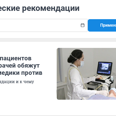
ческие рекомендации
Примен
 пациентов
рачей обяжут
медики против
ндации и к чему