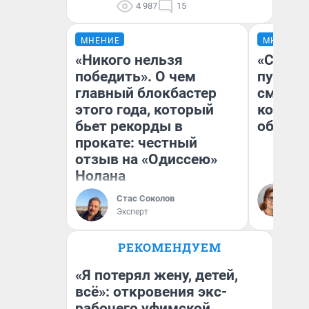
4 987
15
МНЕНИЕ
МНЕНИЕ
«Никого нельзя
«Спутал
победить». О чем
пургу».
главный блокбастер
смерте
этого года, который
которы
бьет рекорды в
обнару
прокате: честный
отзыв на «Одиссею»
Нолана
Ир
Гл
Стас Соколов
«Р
Эксперт
Во
РЕКОМЕНДУЕМ
«Я потерял жену, детей,
всё»: откровения экс-
рабочего уфимской