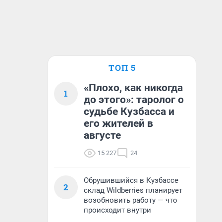
ТОП 5
«Плохо, как никогда
1
до этого»: таролог о
судьбе Кузбасса и
его жителей в
августе
15 227
24
Обрушившийся в Кузбассе
2
склад Wildberries планирует
возобновить работу — что
происходит внутри