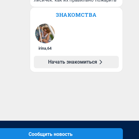
лисичек: как их правильно пожарить
ЗНАКОМСТВА
irina
,
64
Начать знакомиться
Сообщить новость