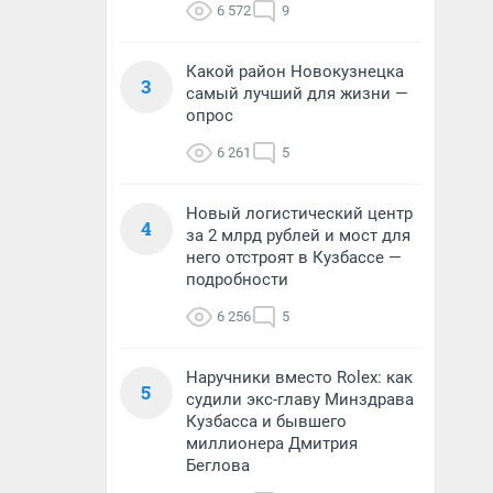
6 572
9
Какой район Новокузнецка
3
самый лучший для жизни —
опрос
6 261
5
Новый логистический центр
4
за 2 млрд рублей и мост для
него отстроят в Кузбассе —
подробности
6 256
5
Наручники вместо Rolex: как
5
судили экс-главу Минздрава
Кузбасса и бывшего
миллионера Дмитрия
Беглова