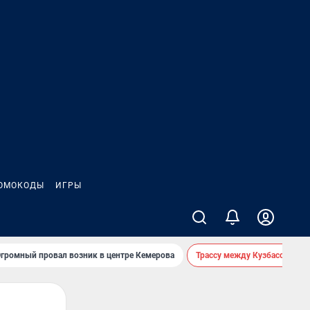
ОМОКОДЫ
ИГРЫ
громный провал возник в центре Кемерова
Трассу между Кузбассом и 