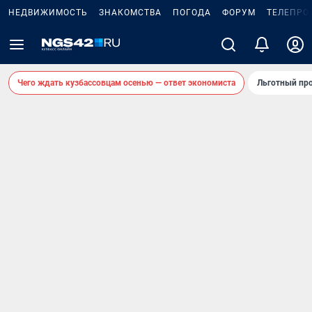
НЕДВИЖИМОСТЬ
ЗНАКОМСТВА
ПОГОДА
ФОРУМ
ТЕЛЕПРО
Чего ждать кузбассовцам осенью — ответ экономиста
Льготный про