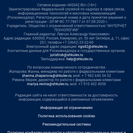
Сетевое издание «NGS42.RU» (18+)
Зарегистрировано Федеральной службой по надзору в сфере связи,
информационных технологий и массовых коммуникаций
(Роскомнадзор). Регистрационный номер и дата принятия решения о
регистрации - ЭЛ № ФС 77-78817 от 07.08.2020 г.
Учредитель: Общество с ограниченной ответственностью "ИНТЕРНЕТ
ТЕХНОЛОГИИ"
Главный редактор: Левчук Александр Николаевич
Адрес редакции: 650000, Россия, Кемерово, ул. 50 лет Октября, д. 11, офис
201, телефон +7 (3842) 23-22-60
Электронный адрес редакции:
ngs42@shkulev.ru
Контактные данные для Роскомнадзора и государственных органов:
juristnsk@shkulev.ru
Техподдержка:
help@shkulev.ru
По вопросам коммерческого сотрудничества:
Жапарова Жанна, менеджер по работе с федеральными клиентами
zhanna.zhaparova@shkulev.ru
, моб. + 7 982 640 34 32
Ревина Мария, директор по работе с федеральными клиентами
mariya.revina@shkulev.ru
, моб. +7 910 402 4056
Редакция сайта не несет ответственности за достоверность
информации, содержащейся в рекламных объявлениях.
Информация об ограничениях
Политика использования cookies
Рекомендательные системы
Политика конфиденциальности и обработки персональных данных и