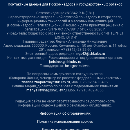
Контактные данные для Роскомнадзора и государственных органов
Сетевое издание «NGS42.RU» (18+)
Зарегистрировано Федеральной службой по надзору в сфере связи,
информационных технологий и массовых коммуникаций
(Роскомнадзор). Регистрационный номер и дата принятия решения о
регистрации - ЭЛ № ФС 77-78817 от 07.08.2020 г.
Учредитель: Общество с ограниченной ответственностью "ИНТЕРНЕТ
ТЕХНОЛОГИИ"
Главный редактор: Левчук Александр Николаевич
Адрес редакции: 650000, Россия, Кемерово, ул. 50 лет Октября, д. 11, офис
201, телефон +7 (3842) 23-22-60
Электронный адрес редакции:
ngs42@shkulev.ru
Контактные данные для Роскомнадзора и государственных органов:
juristnsk@shkulev.ru
Техподдержка:
help@shkulev.ru
По вопросам коммерческого сотрудничества:
Жапарова Жанна, менеджер по работе с федеральными клиентами
zhanna.zhaparova@shkulev.ru
, моб. + 7 982 640 34 32
Ревина Мария, директор по работе с федеральными клиентами
mariya.revina@shkulev.ru
, моб. +7 910 402 4056
Редакция сайта не несет ответственности за достоверность
информации, содержащейся в рекламных объявлениях.
Информация об ограничениях
Политика использования cookies
Рекомендательные системы