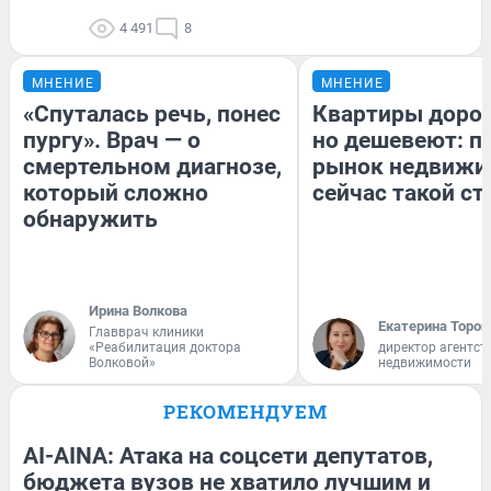
4 491
8
МНЕНИЕ
МНЕНИЕ
«Спуталась речь, понес
Квартиры доро
пургу». Врач — о
но дешевеют: п
смертельном диагнозе,
рынок недвижи
который сложно
сейчас такой с
обнаружить
Ирина Волкова
Екатерина Тороп
Главврач клиники
«Реабилитация доктора
директор агентст
Волковой»
недвижимости
РЕКОМЕНДУЕМ
AI-AINA: Атака на соцсети депутатов,
бюджета вузов не хватило лучшим и