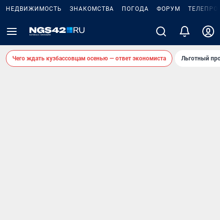
НЕДВИЖИМОСТЬ
ЗНАКОМСТВА
ПОГОДА
ФОРУМ
ТЕЛЕПРО
Чего ждать кузбассовцам осенью — ответ экономиста
Льготный про