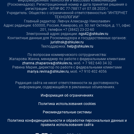
информационных технологий и массовых коммуникаций
(Роскомнадзор). Регистрационный номер и дата принятия решения о
регистрации - ЭЛ № ФС 77-78817 от 07.08.2020 г.
Учредитель: Общество с ограниченной ответственностью "ИНТЕРНЕТ
ТЕХНОЛОГИИ"
Главный редактор: Левчук Александр Николаевич
Адрес редакции: 650000, Россия, Кемерово, ул. 50 лет Октября, д. 11, офис
201, телефон +7 (3842) 23-22-60
Электронный адрес редакции:
ngs42@shkulev.ru
Контактные данные для Роскомнадзора и государственных органов:
juristnsk@shkulev.ru
Техподдержка:
help@shkulev.ru
По вопросам коммерческого сотрудничества:
Жапарова Жанна, менеджер по работе с федеральными клиентами
zhanna.zhaparova@shkulev.ru
, моб. + 7 982 640 34 32
Ревина Мария, директор по работе с федеральными клиентами
mariya.revina@shkulev.ru
, моб. +7 910 402 4056
Редакция сайта не несет ответственности за достоверность
информации, содержащейся в рекламных объявлениях.
Информация об ограничениях
Политика использования cookies
Рекомендательные системы
Политика конфиденциальности и обработки персональных данных и
правила использования сайта