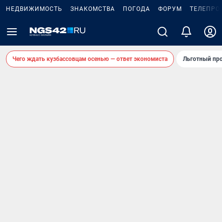
НЕДВИЖИМОСТЬ
ЗНАКОМСТВА
ПОГОДА
ФОРУМ
ТЕЛЕПРО
Чего ждать кузбассовцам осенью — ответ экономиста
Льготный про