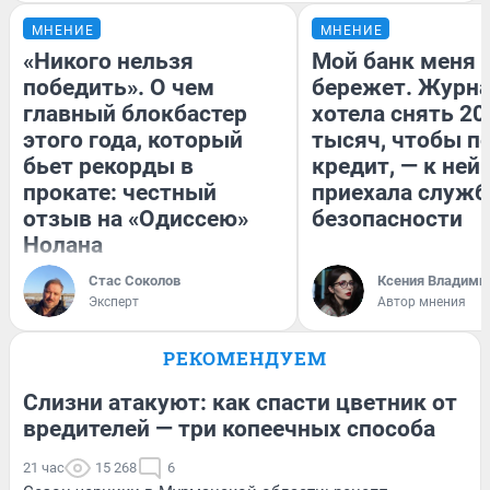
МНЕНИЕ
МНЕНИЕ
«Никого нельзя
Мой банк меня
победить». О чем
бережет. Журн
главный блокбастер
хотела снять 20
этого года, который
тысяч, чтобы п
бьет рекорды в
кредит, — к ней
прокате: честный
приехала служб
отзыв на «Одиссею»
безопасности
Нолана
Стас Соколов
Ксения Владими
Эксперт
Автор мнения
РЕКОМЕНДУЕМ
Слизни атакуют: как спасти цветник от
вредителей — три копеечных способа
21 час
15 268
6