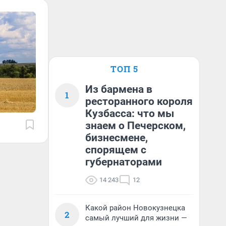
ТОП 5
Из бармена в
1
ресторанного короля
Кузбасса: что мы
знаем о Печерском,
бизнесмене,
спорящем с
губернаторами
14 243
12
Какой район Новокузнецка
2
самый лучший для жизни —