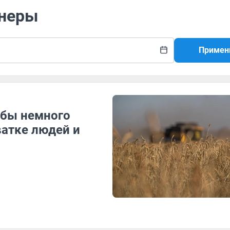
йнеры
Примен
обы немного
ватке людей и