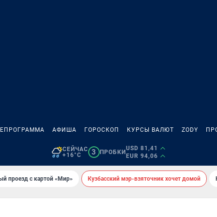
ЛЕПРОГРАММА
АФИША
ГОРОСКОП
КУРСЫ ВАЛЮТ
ZODY
ПР
USD 81,41
СЕЙЧАС
3
ПРОБКИ
+16°C
EUR 94,06
ый проезд с картой «Мир»
Кузбасский мэр-взяточник хочет домой