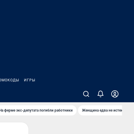
ОМОКОДЫ
ИГРЫ
На ферме экс-депутата погибли работники
Женщина едва не истекла кро