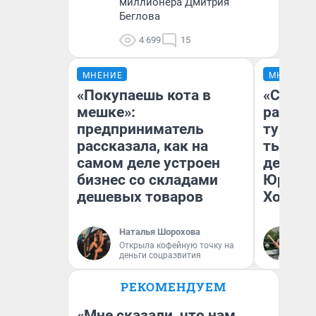
миллионера Дмитрия
Беглова
4 699
15
МНЕНИЕ
МНЕНИЕ
«Покупаешь кота в
«Сливо
мешке»:
разоча
предприниматель
турист
рассказала, как на
тысяч,
самом деле устроен
день гу
бизнес со складами
Юрског
дешевых товаров
Хогвар
Наталья Шорохова
Ян
Открыла кофейную точку на
деньги соцразвития
РЕКОМЕНДУЕМ
«Мне сказали, что нам