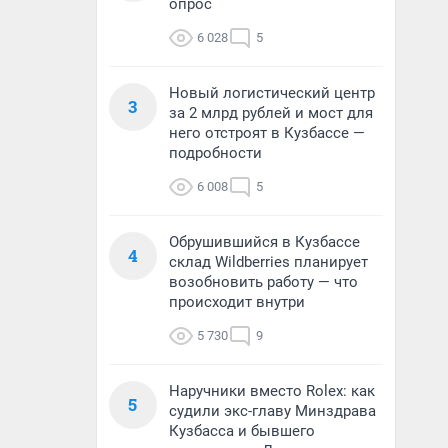
опрос
6 028
5
Новый логистический центр
3
за 2 млрд рублей и мост для
него отстроят в Кузбассе —
подробности
6 008
5
Обрушившийся в Кузбассе
4
склад Wildberries планирует
возобновить работу — что
происходит внутри
5 730
9
Наручники вместо Rolex: как
5
судили экс-главу Минздрава
Кузбасса и бывшего