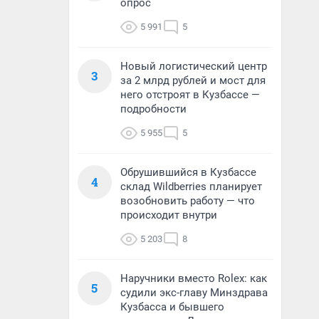
опрос
5 991
5
Новый логистический центр
3
за 2 млрд рублей и мост для
него отстроят в Кузбассе —
подробности
5 955
5
Обрушившийся в Кузбассе
4
склад Wildberries планирует
возобновить работу — что
происходит внутри
5 203
8
Наручники вместо Rolex: как
5
судили экс-главу Минздрава
Кузбасса и бывшего