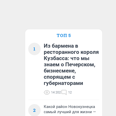
ТОП 5
Из бармена в
1
ресторанного короля
Кузбасса: что мы
знаем о Печерском,
бизнесмене,
спорящем с
губернаторами
14 202
12
Какой район Новокузнецка
2
самый лучший для жизни —