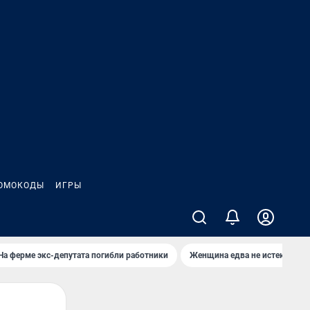
ОМОКОДЫ
ИГРЫ
На ферме экс-депутата погибли работники
Женщина едва не истекла кро