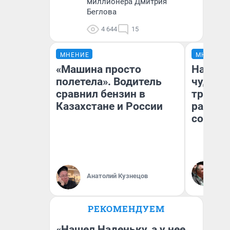
миллионера Дмитрия
Беглова
4 644
15
МНЕНИЕ
МНЕНИЕ
«Машина просто
Наслед
полетела». Водитель
чудом 
сравнил бензин в
трансп
Казахстане и России
разнес
советс
Ол
Бл
Анатолий Кузнецов
вл
би
РЕКОМЕНДУЕМ
«Нашел Наденьку, а у нее