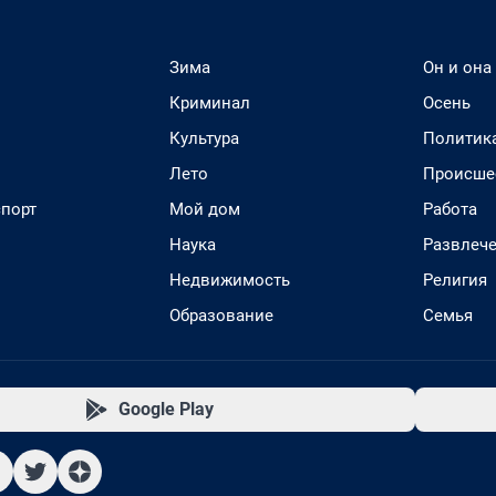
Зима
Он и она
Криминал
Осень
Культура
Политик
Лето
Происше
спорт
Мой дом
Работа
Наука
Развлеч
Недвижимость
Религия
Образование
Семья
Google Play