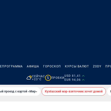
ЛЕПРОГРАММА
АФИША
ГОРОСКОП
КУРСЫ ВАЛЮТ
ZODY
ПР
USD 81,41
СЕЙЧАС
5
ПРОБКИ
+23°C
EUR 94,06
ый проезд с картой «Мир»
Кузбасский мэр-взяточник хочет домой