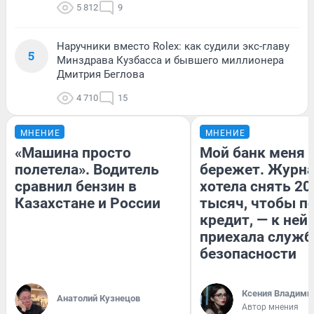
5 812
9
Наручники вместо Rolex: как судили экс-главу
5
Минздрава Кузбасса и бывшего миллионера
Дмитрия Беглова
4 710
15
МНЕНИЕ
МНЕНИЕ
«Машина просто
Мой банк меня
полетела». Водитель
бережет. Журн
сравнил бензин в
хотела снять 20
Казахстане и России
тысяч, чтобы п
кредит, — к ней
приехала служб
безопасности
Ксения Владими
Анатолий Кузнецов
Автор мнения