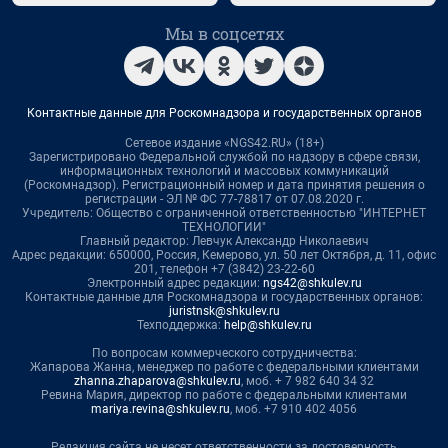
Мы в соцсетях
Контактные данные для Роскомнадзора и государственных органов
Сетевое издание «NGS42.RU» (18+)
Зарегистрировано Федеральной службой по надзору в сфере связи,
информационных технологий и массовых коммуникаций
(Роскомнадзор). Регистрационный номер и дата принятия решения о
регистрации - ЭЛ № ФС 77-78817 от 07.08.2020 г.
Учредитель: Общество с ограниченной ответственностью "ИНТЕРНЕТ
ТЕХНОЛОГИИ"
Главный редактор: Левчук Александр Николаевич
Адрес редакции: 650000, Россия, Кемерово, ул. 50 лет Октября, д. 11, офис
201, телефон +7 (3842) 23-22-60
Электронный адрес редакции:
ngs42@shkulev.ru
Контактные данные для Роскомнадзора и государственных органов:
juristnsk@shkulev.ru
Техподдержка:
help@shkulev.ru
По вопросам коммерческого сотрудничества:
Жапарова Жанна, менеджер по работе с федеральными клиентами
zhanna.zhaparova@shkulev.ru
, моб. + 7 982 640 34 32
Ревина Мария, директор по работе с федеральными клиентами
mariya.revina@shkulev.ru
, моб. +7 910 402 4056
Редакция сайта не несет ответственности за достоверность