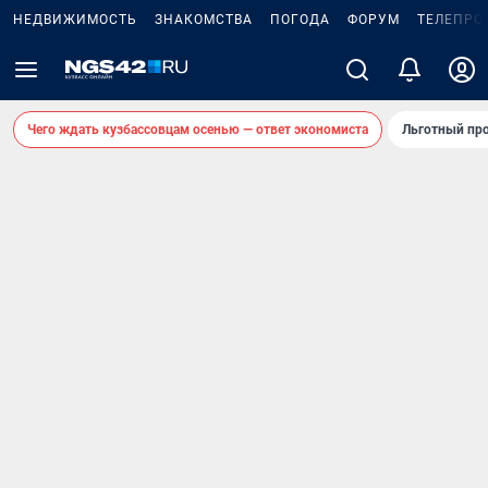
НЕДВИЖИМОСТЬ
ЗНАКОМСТВА
ПОГОДА
ФОРУМ
ТЕЛЕПРО
Чего ждать кузбассовцам осенью — ответ экономиста
Льготный про