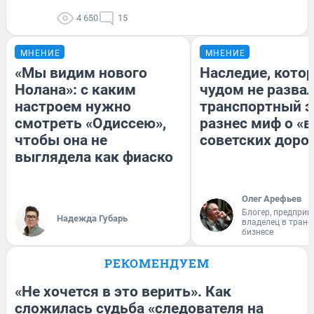
4 650
15
МНЕНИЕ
МНЕНИЕ
«Мы видим нового
Наследие, кото
Нолана»: с каким
чудом не разва
настроем нужно
транспортный э
смотреть «Одиссею»,
разнес миф о «
чтобы она не
советских доро
выглядела как фиаско
Олег Арефьев
Блогер, предприн
Надежда Губарь
владелец в тран
бизнесе
РЕКОМЕНДУЕМ
«Не хочется в это верить». Как
сложилась судьба «следователя на