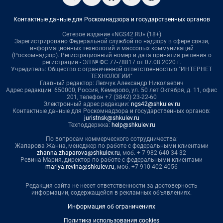
Контактные данные для Роскомнадзора и государственных органов
Сетевое издание «NGS42.RU» (18+)
Зарегистрировано Федеральной службой по надзору в сфере связи,
информационных технологий и массовых коммуникаций
(Роскомнадзор). Регистрационный номер и дата принятия решения о
регистрации - ЭЛ № ФС 77-78817 от 07.08.2020 г.
Учредитель: Общество с ограниченной ответственностью "ИНТЕРНЕТ
ТЕХНОЛОГИИ"
Главный редактор: Левчук Александр Николаевич
Адрес редакции: 650000, Россия, Кемерово, ул. 50 лет Октября, д. 11, офис
201, телефон +7 (3842) 23-22-60
Электронный адрес редакции:
ngs42@shkulev.ru
Контактные данные для Роскомнадзора и государственных органов:
juristnsk@shkulev.ru
Техподдержка:
help@shkulev.ru
По вопросам коммерческого сотрудничества:
Жапарова Жанна, менеджер по работе с федеральными клиентами
zhanna.zhaparova@shkulev.ru
, моб. + 7 982 640 34 32
Ревина Мария, директор по работе с федеральными клиентами
mariya.revina@shkulev.ru
, моб. +7 910 402 4056
Редакция сайта не несет ответственности за достоверность
информации, содержащейся в рекламных объявлениях.
Информация об ограничениях
Политика использования cookies