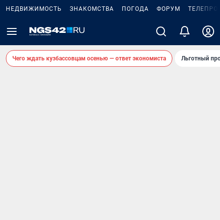
НЕДВИЖИМОСТЬ
ЗНАКОМСТВА
ПОГОДА
ФОРУМ
ТЕЛЕПРО
Чего ждать кузбассовцам осенью — ответ экономиста
Льготный про