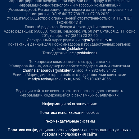
Зарегистрировано Федеральной службой по надзору в сфере связи,
информационных технологий и массовых коммуникаций
(Роскомнадзор). Регистрационный номер и дата принятия решения о
регистрации - ЭЛ № ФС 77-78817 от 07.08.2020 г.
Учредитель: Общество с ограниченной ответственностью "ИНТЕРНЕТ
ТЕХНОЛОГИИ"
Главный редактор: Левчук Александр Николаевич
Адрес редакции: 650000, Россия, Кемерово, ул. 50 лет Октября, д. 11, офис
201, телефон +7 (3842) 23-22-60
Электронный адрес редакции:
ngs42@shkulev.ru
Контактные данные для Роскомнадзора и государственных органов:
juristnsk@shkulev.ru
Техподдержка:
help@shkulev.ru
По вопросам коммерческого сотрудничества:
Жапарова Жанна, менеджер по работе с федеральными клиентами
zhanna.zhaparova@shkulev.ru
, моб. + 7 982 640 34 32
Ревина Мария, директор по работе с федеральными клиентами
mariya.revina@shkulev.ru
, моб. +7 910 402 4056
Редакция сайта не несет ответственности за достоверность
информации, содержащейся в рекламных объявлениях.
Информация об ограничениях
Политика использования cookies
Рекомендательные системы
Политика конфиденциальности и обработки персональных данных и
правила использования сайта