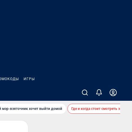
ОМОКОДЫ
ИГРЫ
й мэр-взяточник хочет выйти домой
Где и когда стоит смотреть звездоп