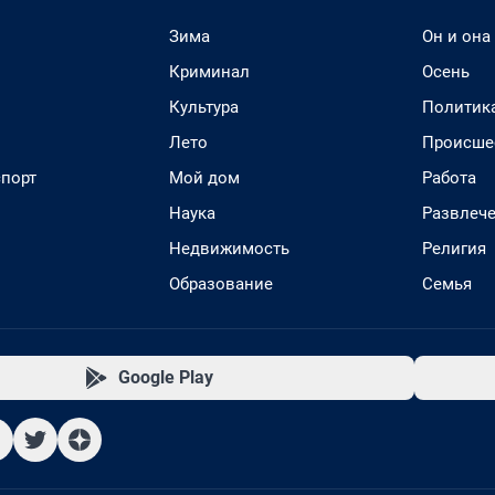
Зима
Он и она
Криминал
Осень
Культура
Политик
Лето
Происше
спорт
Мой дом
Работа
Наука
Развлеч
Недвижимость
Религия
Образование
Семья
Google Play