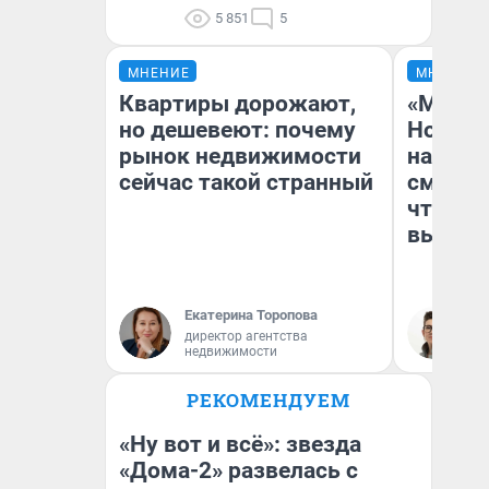
5 851
5
МНЕНИЕ
МНЕНИЕ
Квартиры дорожают,
«Мы ви
но дешевеют: почему
Нолана
рынок недвижимости
настро
сейчас такой странный
смотре
чтобы 
выгляд
Екатерина Торопова
На
директор агентства
недвижимости
РЕКОМЕНДУЕМ
«Ну вот и всё»: звезда
«Дома-2» развелась с