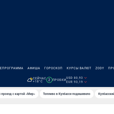
ЛЕПРОГРАММА
АФИША
ГОРОСКОП
КУРСЫ ВАЛЮТ
ZODY
ПР
USD 80,93
СЕЙЧАС
2
ПРОБКИ
+18°C
EUR 93,19
 проезд с картой «Мир»
Топливо в Кузбассе подешевело
Кузбасски