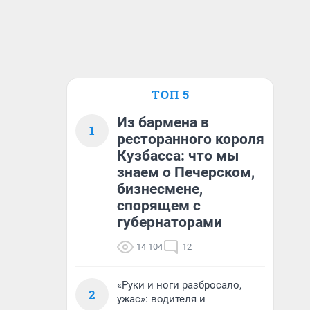
ТОП 5
Из бармена в
1
ресторанного короля
Кузбасса: что мы
знаем о Печерском,
бизнесмене,
спорящем с
губернаторами
14 104
12
«Руки и ноги разбросало,
2
ужас»: водителя и