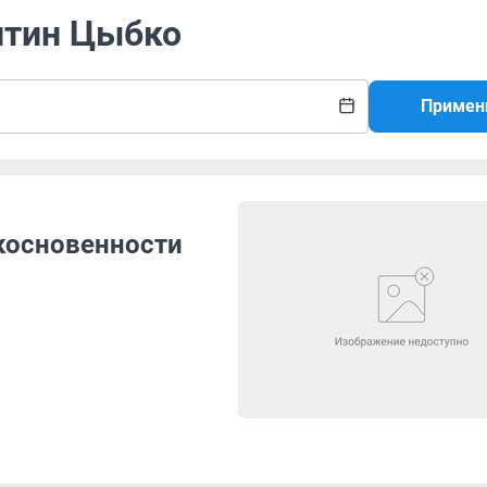
нтин Цыбко
Примен
косновенности