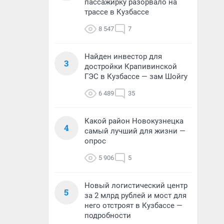
пассажирку разорвало на
трассе в Кузбассе
8 547
7
Найден инвестор для
3
достройки Крапивинской
ГЭС в Кузбассе — зам Шойгу
6 489
35
Какой район Новокузнецка
4
самый лучший для жизни —
опрос
5 906
5
Новый логистический центр
5
за 2 млрд рублей и мост для
него отстроят в Кузбассе —
подробности