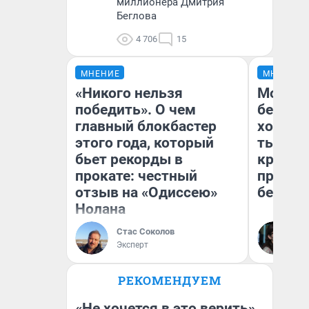
миллионера Дмитрия
Беглова
4 706
15
МНЕНИЕ
МНЕНИЕ
«Никого нельзя
Мой ба
победить». О чем
береже
главный блокбастер
хотела 
этого года, который
тысяч,
бьет рекорды в
кредит,
прокате: честный
приеха
отзыв на «Одиссею»
безопа
Нолана
Стас Соколов
Кс
Эксперт
Ав
РЕКОМЕНДУЕМ
«Не хочется в это верить».