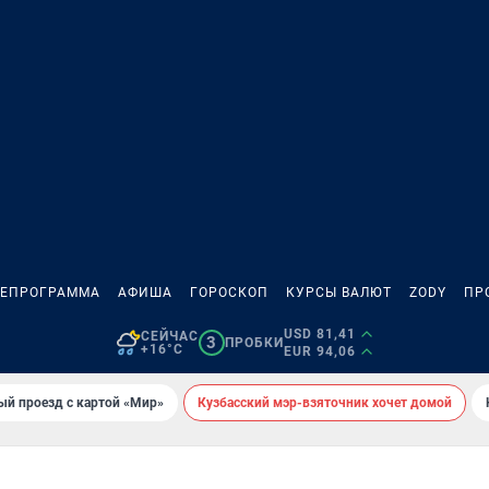
ЛЕПРОГРАММА
АФИША
ГОРОСКОП
КУРСЫ ВАЛЮТ
ZODY
ПР
USD 81,41
СЕЙЧАС
3
ПРОБКИ
+16°C
EUR 94,06
ый проезд с картой «Мир»
Кузбасский мэр-взяточник хочет домой