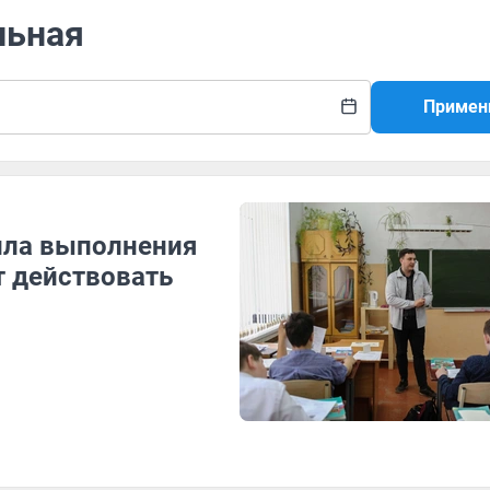
льная
Примен
ила выполнения
т действовать