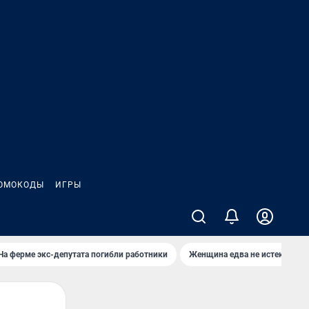
ОМОКОДЫ
ИГРЫ
На ферме экс-депутата погибли работники
Женщина едва не истекла кро