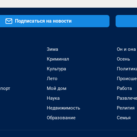
Подписаться на новости
Зима
Он и она
Криминал
Осень
Культура
Политик
Лето
Происше
спорт
Мой дом
Работа
Наука
Развлеч
Недвижимость
Религия
Образование
Семья