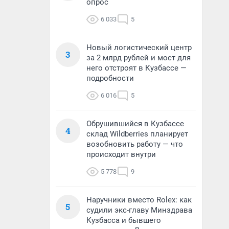
опрос
6 033
5
Новый логистический центр
3
за 2 млрд рублей и мост для
него отстроят в Кузбассе —
подробности
6 016
5
Обрушившийся в Кузбассе
4
склад Wildberries планирует
возобновить работу — что
происходит внутри
5 778
9
Наручники вместо Rolex: как
5
судили экс-главу Минздрава
Кузбасса и бывшего