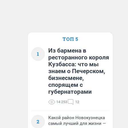
ТОП 5
Из бармена в
1
ресторанного короля
Кузбасса: что мы
знаем о Печерском,
бизнесмене,
спорящем с
губернаторами
14 253
12
Какой район Новокузнецка
2
самый лучший для жизни —