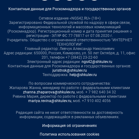
Контактные данные для Роскомнадзора и государственных органов
Сетевое издание «NGS42.RU» (18+)
Зарегистрировано Федеральной службой по надзору в сфере связи,
информационных технологий и массовых коммуникаций
(Роскомнадзор). Регистрационный номер и дата принятия решения о
регистрации - ЭЛ № ФС 77-78817 от 07.08.2020 г.
Учредитель: Общество с ограниченной ответственностью "ИНТЕРНЕТ
ТЕХНОЛОГИИ"
Главный редактор: Левчук Александр Николаевич
Адрес редакции: 650000, Россия, Кемерово, ул. 50 лет Октября, д. 11, офис
201, телефон +7 (3842) 23-22-60
Электронный адрес редакции:
ngs42@shkulev.ru
Контактные данные для Роскомнадзора и государственных органов:
juristnsk@shkulev.ru
Техподдержка:
help@shkulev.ru
По вопросам коммерческого сотрудничества:
Жапарова Жанна, менеджер по работе с федеральными клиентами
zhanna.zhaparova@shkulev.ru
, моб. + 7 982 640 34 32
Ревина Мария, директор по работе с федеральными клиентами
mariya.revina@shkulev.ru
, моб. +7 910 402 4056
Редакция сайта не несет ответственности за достоверность
информации, содержащейся в рекламных объявлениях.
Информация об ограничениях
Политика использования cookies