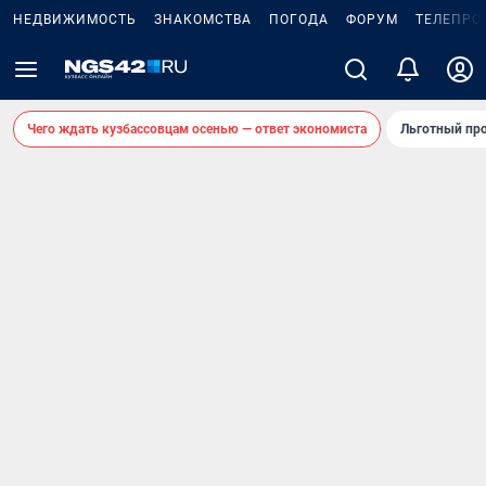
НЕДВИЖИМОСТЬ
ЗНАКОМСТВА
ПОГОДА
ФОРУМ
ТЕЛЕПРО
Чего ждать кузбассовцам осенью — ответ экономиста
Льготный про