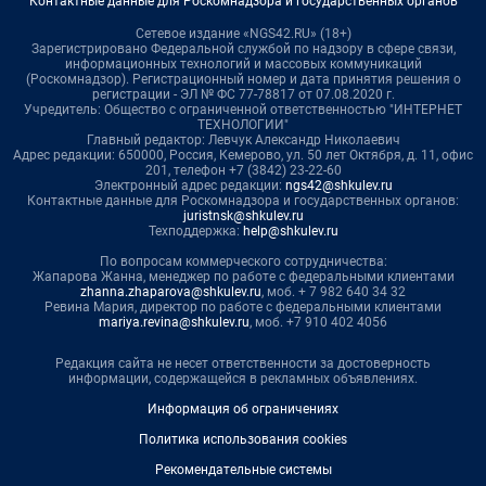
Контактные данные для Роскомнадзора и государственных органов
Сетевое издание «NGS42.RU» (18+)
Зарегистрировано Федеральной службой по надзору в сфере связи,
информационных технологий и массовых коммуникаций
(Роскомнадзор). Регистрационный номер и дата принятия решения о
регистрации - ЭЛ № ФС 77-78817 от 07.08.2020 г.
Учредитель: Общество с ограниченной ответственностью "ИНТЕРНЕТ
ТЕХНОЛОГИИ"
Главный редактор: Левчук Александр Николаевич
Адрес редакции: 650000, Россия, Кемерово, ул. 50 лет Октября, д. 11, офис
201, телефон +7 (3842) 23-22-60
Электронный адрес редакции:
ngs42@shkulev.ru
Контактные данные для Роскомнадзора и государственных органов:
juristnsk@shkulev.ru
Техподдержка:
help@shkulev.ru
По вопросам коммерческого сотрудничества:
Жапарова Жанна, менеджер по работе с федеральными клиентами
zhanna.zhaparova@shkulev.ru
, моб. + 7 982 640 34 32
Ревина Мария, директор по работе с федеральными клиентами
mariya.revina@shkulev.ru
, моб. +7 910 402 4056
Редакция сайта не несет ответственности за достоверность
информации, содержащейся в рекламных объявлениях.
Информация об ограничениях
Политика использования cookies
Рекомендательные системы