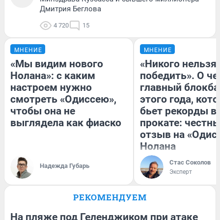
Дмитрия Беглова
4 720
15
МНЕНИЕ
МНЕНИЕ
«Мы видим нового
«Никого нельзя
Нолана»: с каким
победить». О ч
настроем нужно
главный блокба
смотреть «Одиссею»,
этого года, кот
чтобы она не
бьет рекорды в
выглядела как фиаско
прокате: честн
отзыв на «Одис
Нолана
Стас Соколов
Надежда Губарь
Эксперт
РЕКОМЕНДУЕМ
На пляже под Геленджиком при атаке