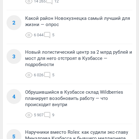
14 265
12
Какой район Новокузнецка самый лучший для
2
жизни — опрос
6 044
5
Новый логистический центр за 2 млрд рублей и
3
мост для него отстроят в Кузбассе —
подробности
6 026
5
Обрушившийся в Кузбассе склад Wildberries
4
планирует возобновить работу — что
происходит внутри
5 907
9
Наручники вместо Rolex: как судили экс-главу
5
Минздрава Кузбасса и бывшего миллионера