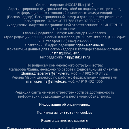
Сетевое издание «NGS42.RU» (18+)
Зарегистрировано Федеральной службой по надзору в сфере связи,
информационных технологий и массовых коммуникаций
(Роскомнадзор). Регистрационный номер и дата принятия решения о
регистрации - ЭЛ № ФС 77-78817 от 07.08.2020 г.
Учредитель: Общество с ограниченной ответственностью "ИНТЕРНЕТ
ТЕХНОЛОГИИ"
Главный редактор: Левчук Александр Николаевич
Адрес редакции: 650000, Россия, Кемерово, ул. 50 лет Октября, д. 11, офис
201, телефон +7 (3842) 23-22-60
Электронный адрес редакции:
ngs42@shkulev.ru
Контактные данные для Роскомнадзора и государственных органов:
juristnsk@shkulev.ru
Техподдержка:
help@shkulev.ru
По вопросам коммерческого сотрудничества:
Жапарова Жанна, менеджер по работе с федеральными клиентами
zhanna.zhaparova@shkulev.ru
, моб. + 7 982 640 34 32
Ревина Мария, директор по работе с федеральными клиентами
mariya.revina@shkulev.ru
, моб. +7 910 402 4056
Редакция сайта не несет ответственности за достоверность
информации, содержащейся в рекламных объявлениях.
Информация об ограничениях
Политика использования cookies
Рекомендательные системы
Политика конфиденциальности и обработки персональных данных и