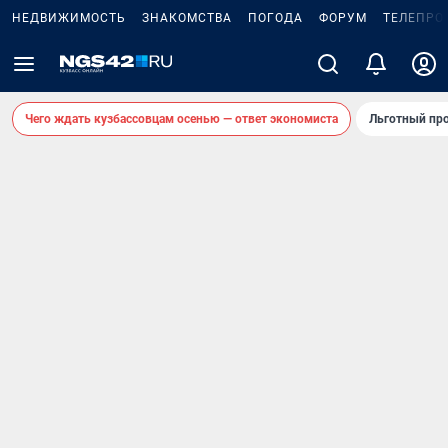
НЕДВИЖИМОСТЬ
ЗНАКОМСТВА
ПОГОДА
ФОРУМ
ТЕЛЕПРО
Чего ждать кузбассовцам осенью — ответ экономиста
Льготный про