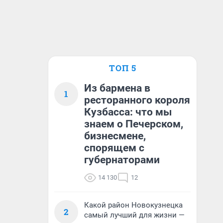
ТОП 5
Из бармена в
1
ресторанного короля
Кузбасса: что мы
знаем о Печерском,
бизнесмене,
спорящем с
губернаторами
14 130
12
Какой район Новокузнецка
2
самый лучший для жизни —