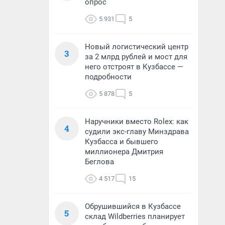
опрос
5 931
5
Новый логистический центр
3
за 2 млрд рублей и мост для
него отстроят в Кузбассе —
подробности
5 878
5
Наручники вместо Rolex: как
4
судили экс-главу Минздрава
Кузбасса и бывшего
миллионера Дмитрия
Беглова
4 517
15
Обрушившийся в Кузбассе
5
склад Wildberries планирует