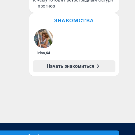
К чему готовит ретроградный Сатурн
— прогноз
ЗНАКОМСТВА
irina
,
64
Начать знакомиться