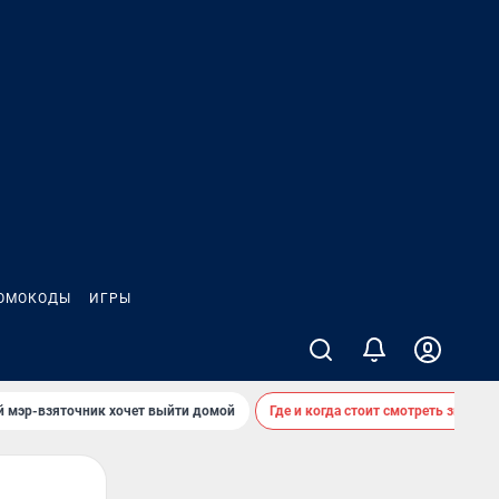
ОМОКОДЫ
ИГРЫ
й мэр-взяточник хочет выйти домой
Где и когда стоит смотреть звездоп