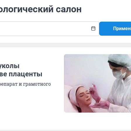
ологический салон
Примен
«уколы
ове плаценты
репарат и грамотного