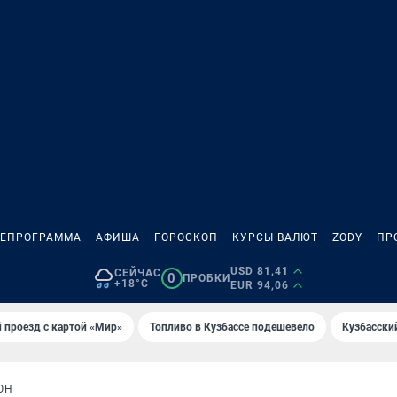
ЛЕПРОГРАММА
АФИША
ГОРОСКОП
КУРСЫ ВАЛЮТ
ZODY
ПР
USD 81,41
СЕЙЧАС
0
ПРОБКИ
+18°C
EUR 94,06
 проезд с картой «Мир»
Топливо в Кузбассе подешевело
Кузбасски
ОН