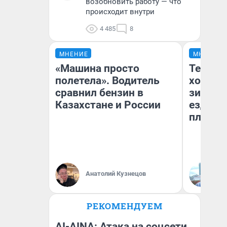
возобновить работу — что
происходит внутри
4 485
8
МНЕНИЕ
МНЕНИЕ
«Машина просто
Тепло 
полетела». Водитель
холодн
сравнил бензин в
зимой.
Казахстане и России
ездит н
плюсы 
Анатолий Кузнецов
Д
РЕКОМЕНДУЕМ
AI-AINA: Атака на соцсети