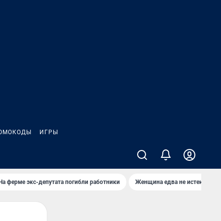
ОМОКОДЫ
ИГРЫ
На ферме экс-депутата погибли работники
Женщина едва не истекла кро