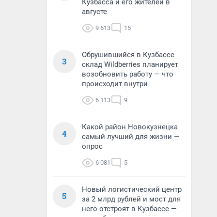
Кузбасса и его жителей в
августе
9 613
15
Обрушившийся в Кузбассе
3
склад Wildberries планирует
возобновить работу — что
происходит внутри
6 113
9
Какой район Новокузнецка
4
самый лучший для жизни —
опрос
6 081
5
Новый логистический центр
5
за 2 млрд рублей и мост для
него отстроят в Кузбассе —