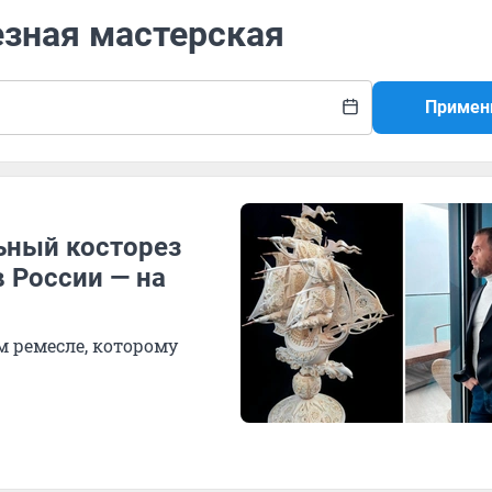
езная мастерская
Примен
льный косторез
в России — на
м ремесле, которому