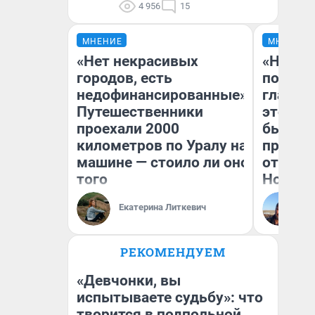
4 956
15
МНЕНИЕ
МНЕНИЕ
«Нет некрасивых
«Никог
городов, есть
победи
недофинансированные».
главны
Путешественники
этого г
проехали 2000
бьет р
километров по Уралу на
прокат
машине — стоило ли оно
отзыв 
того
Нолана
Ст
Екатерина Литкевич
Эк
РЕКОМЕНДУЕМ
«Девчонки, вы
испытываете судьбу»: что
творится в подпольной