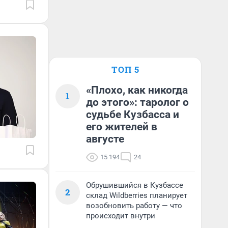
ТОП 5
«Плохо, как никогда
1
до этого»: таролог о
судьбе Кузбасса и
его жителей в
августе
15 194
24
Обрушившийся в Кузбассе
2
склад Wildberries планирует
возобновить работу — что
происходит внутри