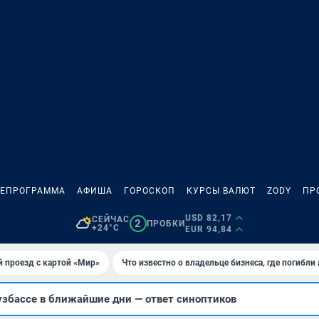
ЛЕПРОГРАММА
АФИША
ГОРОСКОП
КУРСЫ ВАЛЮТ
ZODY
ПР
USD 82,17
СЕЙЧАС
2
ПРОБКИ
+24°C
EUR 94,84
 проезд с картой «Мир»
Что известно о владельце бизнеса, где погибли
узбассе в ближайшие дни — ответ синоптиков