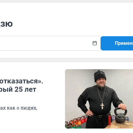
Цзю
Примен
отказаться».
рый 25 лет
ах как о людях,