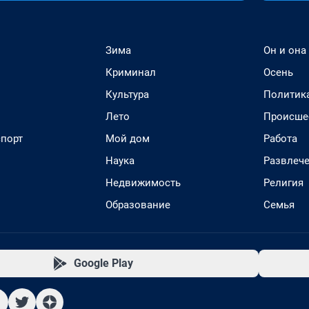
Зима
Он и она
Криминал
Осень
Культура
Политик
Лето
Происше
спорт
Мой дом
Работа
Наука
Развлеч
Недвижимость
Религия
Образование
Семья
Google Play