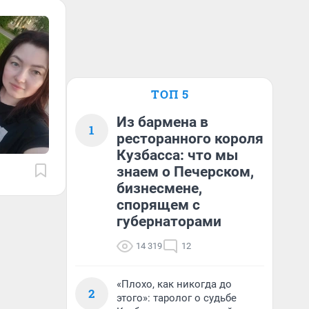
ТОП 5
Из бармена в
1
ресторанного короля
Кузбасса: что мы
знаем о Печерском,
бизнесмене,
спорящем с
губернаторами
14 319
12
«Плохо, как никогда до
2
этого»: таролог о судьбе