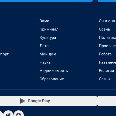
Зима
Он и она
Криминал
Осень
Культура
Политик
Лето
Происше
спорт
Мой дом
Работа
Наука
Развлеч
Недвижимость
Религия
Образование
Семья
Google Play