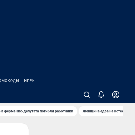
ОМОКОДЫ
ИГРЫ
На ферме экс-депутата погибли работники
Женщина едва не истекла кро