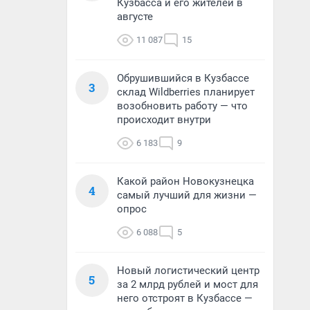
Кузбасса и его жителей в
августе
11 087
15
Обрушившийся в Кузбассе
3
склад Wildberries планирует
возобновить работу — что
происходит внутри
6 183
9
Какой район Новокузнецка
4
самый лучший для жизни —
опрос
6 088
5
Новый логистический центр
5
за 2 млрд рублей и мост для
него отстроят в Кузбассе —