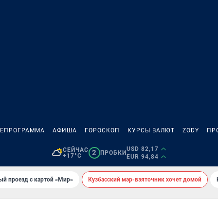
ЛЕПРОГРАММА
АФИША
ГОРОСКОП
КУРСЫ ВАЛЮТ
ZODY
ПР
USD 82,17
СЕЙЧАС
2
ПРОБКИ
+17°C
EUR 94,84
ый проезд с картой «Мир»
Кузбасский мэр-взяточник хочет домой