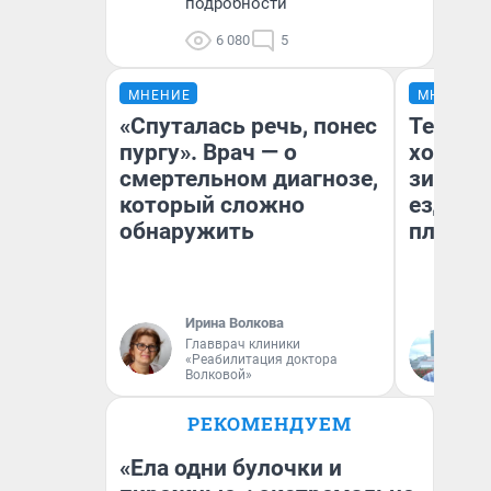
подробности
6 080
5
МНЕНИЕ
МНЕНИЕ
«Спуталась речь, понес
Тепло 
пургу». Врач — о
холодн
смертельном диагнозе,
зимой.
который сложно
ездит н
обнаружить
плюсы 
Ирина Волкова
Главврач клиники
Д
«Реабилитация доктора
Волковой»
РЕКОМЕНДУЕМ
«Ела одни булочки и