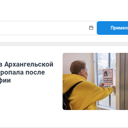
Примен
 в Архангельской
пропала после
фии