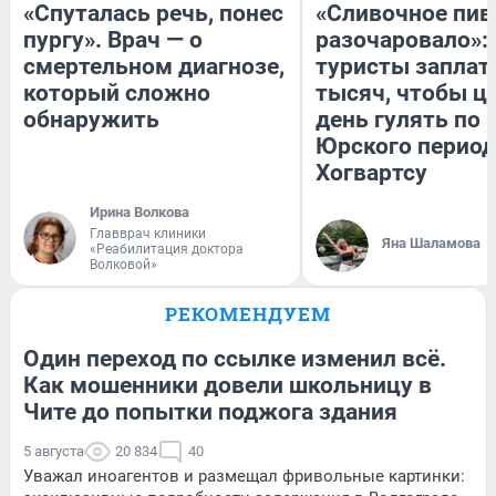
«Спуталась речь, понес
«Сливочное пив
пургу». Врач — о
разочаровало»:
смертельном диагнозе,
туристы заплат
который сложно
тысяч, чтобы ц
обнаружить
день гулять по 
Юрского период
Хогвартсу
Ирина Волкова
Главврач клиники
Яна Шаламова
«Реабилитация доктора
Волковой»
РЕКОМЕНДУЕМ
Один переход по ссылке изменил всё.
Как мошенники довели школьницу в
Чите до попытки поджога здания
5 августа
20 834
40
Уважал иноагентов и размещал фривольные картинки: