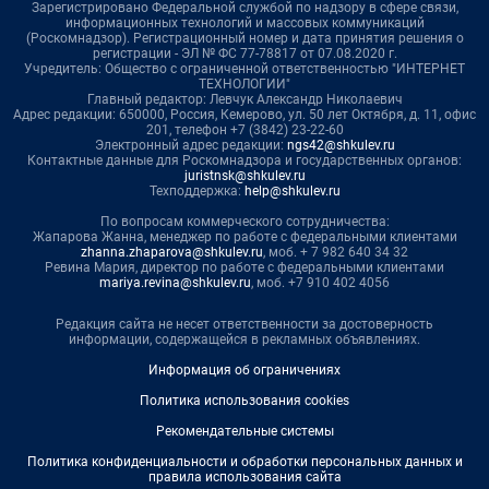
Зарегистрировано Федеральной службой по надзору в сфере связи,
информационных технологий и массовых коммуникаций
(Роскомнадзор). Регистрационный номер и дата принятия решения о
регистрации - ЭЛ № ФС 77-78817 от 07.08.2020 г.
Учредитель: Общество с ограниченной ответственностью "ИНТЕРНЕТ
ТЕХНОЛОГИИ"
Главный редактор: Левчук Александр Николаевич
Адрес редакции: 650000, Россия, Кемерово, ул. 50 лет Октября, д. 11, офис
201, телефон +7 (3842) 23-22-60
Электронный адрес редакции:
ngs42@shkulev.ru
Контактные данные для Роскомнадзора и государственных органов:
juristnsk@shkulev.ru
Техподдержка:
help@shkulev.ru
По вопросам коммерческого сотрудничества:
Жапарова Жанна, менеджер по работе с федеральными клиентами
zhanna.zhaparova@shkulev.ru
, моб. + 7 982 640 34 32
Ревина Мария, директор по работе с федеральными клиентами
mariya.revina@shkulev.ru
, моб. +7 910 402 4056
Редакция сайта не несет ответственности за достоверность
информации, содержащейся в рекламных объявлениях.
Информация об ограничениях
Политика использования cookies
Рекомендательные системы
Политика конфиденциальности и обработки персональных данных и
правила использования сайта