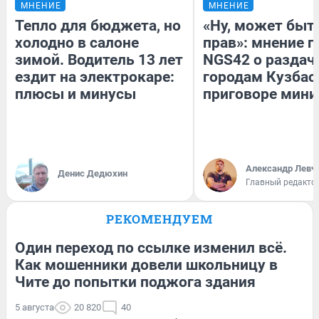
МНЕНИЕ
МНЕНИЕ
Тепло для бюджета, но
«Ну, может быть
холодно в салоне
прав»: мнение г
зимой. Водитель 13 лет
NGS42 о раздач
ездит на электрокаре:
городам Кузбас
плюсы и минусы
приговоре мини
Александр Левч
Денис Дедюхин
Главный редакто
РЕКОМЕНДУЕМ
Один переход по ссылке изменил всё.
Как мошенники довели школьницу в
Чите до попытки поджога здания
5 августа
20 820
40