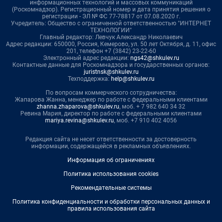
информационных технологий и массовых коммуникаций
(Роскомнадзор). Регистрационный номер и дата принятия решения о
регистрации - ЭЛ № ФС 77-78817 от 07.08.2020 г.
Учредитель: Общество с ограниченной ответственностью "ИНТЕРНЕТ
ТЕХНОЛОГИИ"
Главный редактор: Левчук Александр Николаевич
Адрес редакции: 650000, Россия, Кемерово, ул. 50 лет Октября, д. 11, офис
201, телефон +7 (3842) 23-22-60
Электронный адрес редакции:
ngs42@shkulev.ru
Контактные данные для Роскомнадзора и государственных органов:
juristnsk@shkulev.ru
Техподдержка:
help@shkulev.ru
По вопросам коммерческого сотрудничества:
Жапарова Жанна, менеджер по работе с федеральными клиентами
zhanna.zhaparova@shkulev.ru
, моб. + 7 982 640 34 32
Ревина Мария, директор по работе с федеральными клиентами
mariya.revina@shkulev.ru
, моб. +7 910 402 4056
Редакция сайта не несет ответственности за достоверность
информации, содержащейся в рекламных объявлениях.
Информация об ограничениях
Политика использования cookies
Рекомендательные системы
Политика конфиденциальности и обработки персональных данных и
правила использования сайта