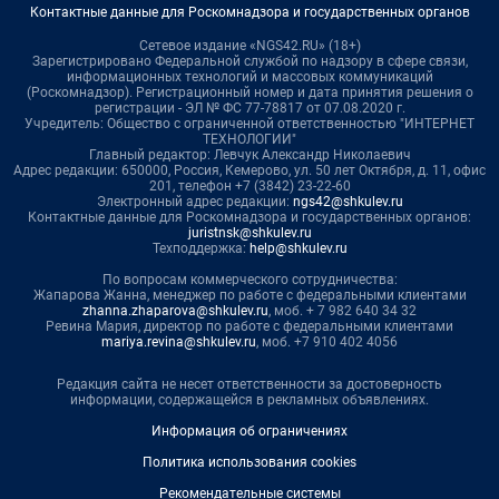
Контактные данные для Роскомнадзора и государственных органов
Сетевое издание «NGS42.RU» (18+)
Зарегистрировано Федеральной службой по надзору в сфере связи,
информационных технологий и массовых коммуникаций
(Роскомнадзор). Регистрационный номер и дата принятия решения о
регистрации - ЭЛ № ФС 77-78817 от 07.08.2020 г.
Учредитель: Общество с ограниченной ответственностью "ИНТЕРНЕТ
ТЕХНОЛОГИИ"
Главный редактор: Левчук Александр Николаевич
Адрес редакции: 650000, Россия, Кемерово, ул. 50 лет Октября, д. 11, офис
201, телефон +7 (3842) 23-22-60
Электронный адрес редакции:
ngs42@shkulev.ru
Контактные данные для Роскомнадзора и государственных органов:
juristnsk@shkulev.ru
Техподдержка:
help@shkulev.ru
По вопросам коммерческого сотрудничества:
Жапарова Жанна, менеджер по работе с федеральными клиентами
zhanna.zhaparova@shkulev.ru
, моб. + 7 982 640 34 32
Ревина Мария, директор по работе с федеральными клиентами
mariya.revina@shkulev.ru
, моб. +7 910 402 4056
Редакция сайта не несет ответственности за достоверность
информации, содержащейся в рекламных объявлениях.
Информация об ограничениях
Политика использования cookies
Рекомендательные системы