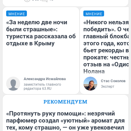
МНЕНИЕ
МНЕНИЕ
«За неделю две ночи
«Никого нельзя
были страшные»:
победить». О ч
туристка рассказала об
главный блокба
отдыхе в Крыму
этого года, кот
бьет рекорды в
прокате: честн
отзыв на «Одис
Нолана
Александра Исмайлова
Стас Соколов
заместитель главного
Эксперт
редактора 63.RU
РЕКОМЕНДУЕМ
«Протянуть руку помощи»: незрячий
парфюмер создал «уютный» аромат для
тех, кому страшно, — он уже увековечил