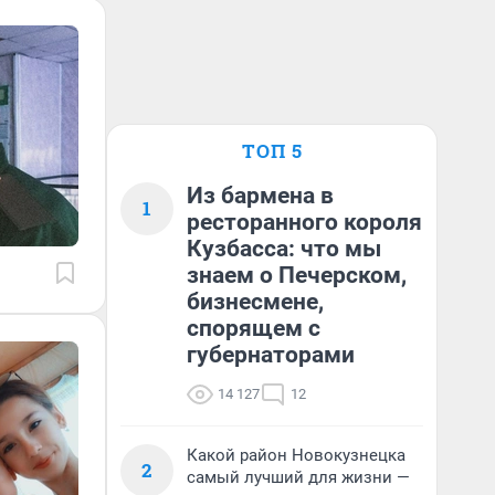
ТОП 5
Из бармена в
1
ресторанного короля
Кузбасса: что мы
знаем о Печерском,
бизнесмене,
спорящем с
губернаторами
14 127
12
Какой район Новокузнецка
2
самый лучший для жизни —