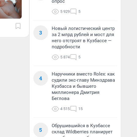
опрос
5 929
5
Новый логистический центр
3
за 2 млрд рублей и мост для
него отстроят в Кузбассе —
подробности
5 874
5
Наручники вместо Rolex: как
4
судили экс-главу Минздрава
Кузбасса и бывшего
миллионера Дмитрия
Беглова
4 515
15
Обрушившийся в Кузбассе
5
склад Wildberries планирует