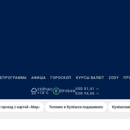
ЛЕПРОГРАММА
АФИША
ГОРОСКОП
КУРСЫ ВАЛЮТ
ZODY
ПР
USD 81,41
СЕЙЧАС
0
ПРОБКИ
+18°C
EUR 94,06
 проезд с картой «Мир»
Топливо в Кузбассе подешевело
Кузбасски