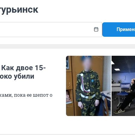
турьинск
Примен
 Как двое 15-
око убили
ами, пока ее шепот о