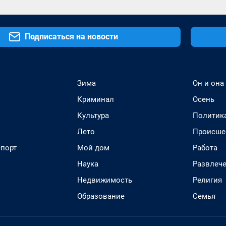
Подписаться на новости
Зима
Он и она
Криминал
Осень
Культура
Политик
Лето
Происше
спорт
Мой дом
Работа
Наука
Развлеч
Недвижимость
Религия
Образование
Семья