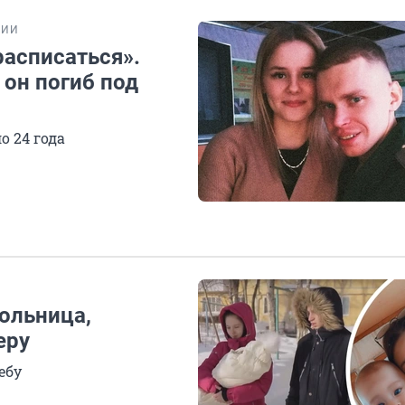
РИИ
расписаться».
 он погиб под
 24 года
кольница,
еру
ебу