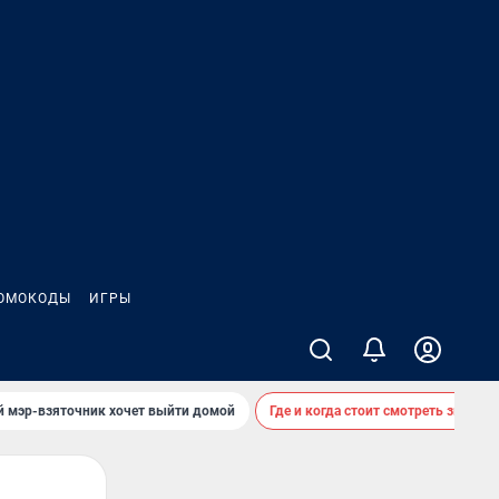
ОМОКОДЫ
ИГРЫ
й мэр-взяточник хочет выйти домой
Где и когда стоит смотреть звездоп