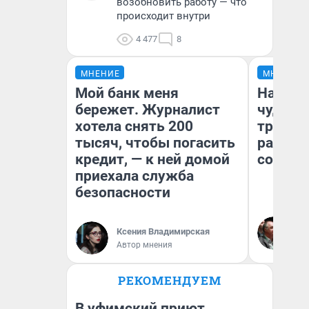
возобновить работу — что
происходит внутри
4 477
8
МНЕНИЕ
МНЕНИЕ
Мой банк меня
Наслед
бережет. Журналист
чудом 
хотела снять 200
трансп
тысяч, чтобы погасить
разнес
кредит, — к ней домой
советс
приехала служба
безопасности
Ол
Бл
Ксения Владимирская
вл
Автор мнения
би
РЕКОМЕНДУЕМ
В уфимский приют