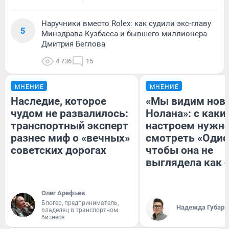
Наручники вместо Rolex: как судили экс-главу
5
Минздрава Кузбасса и бывшего миллионера
Дмитрия Беглова
4 736
15
МНЕНИЕ
МНЕНИЕ
Наследие, которое
«Мы видим нов
чудом не развалилось:
Нолана»: с каки
транспортный эксперт
настроем нужн
разнес миф о «вечных»
смотреть «Одис
советских дорогах
чтобы она не
выглядела как 
Олег Арефьев
Блогер, предприниматель,
Надежда Губарь
владелец в транспортном
бизнесе