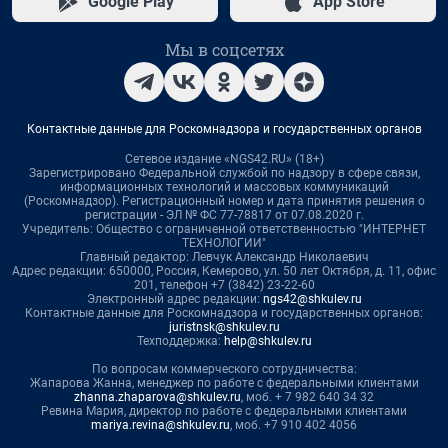
Google Play
App Store
Мы в соцсетях
Контактные данные для Роскомнадзора и государственных органов
Сетевое издание «NGS42.RU» (18+)
Зарегистрировано Федеральной службой по надзору в сфере связи,
информационных технологий и массовых коммуникаций
(Роскомнадзор). Регистрационный номер и дата принятия решения о
регистрации - ЭЛ № ФС 77-78817 от 07.08.2020 г.
Учредитель: Общество с ограниченной ответственностью "ИНТЕРНЕТ
ТЕХНОЛОГИИ"
Главный редактор: Левчук Александр Николаевич
Адрес редакции: 650000, Россия, Кемерово, ул. 50 лет Октября, д. 11, офис
201, телефон +7 (3842) 23-22-60
Электронный адрес редакции:
ngs42@shkulev.ru
Контактные данные для Роскомнадзора и государственных органов:
juristnsk@shkulev.ru
Техподдержка:
help@shkulev.ru
По вопросам коммерческого сотрудничества:
Жапарова Жанна, менеджер по работе с федеральными клиентами
zhanna.zhaparova@shkulev.ru
, моб. + 7 982 640 34 32
Ревина Мария, директор по работе с федеральными клиентами
mariya.revina@shkulev.ru
, моб. +7 910 402 4056