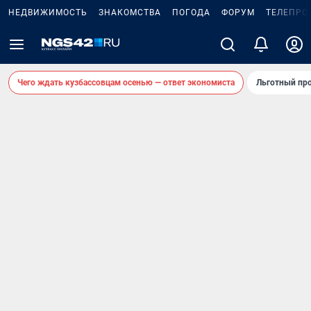
НЕДВИЖИМОСТЬ
ЗНАКОМСТВА
ПОГОДА
ФОРУМ
ТЕЛЕПРО
Чего ждать кузбассовцам осенью — ответ экономиста
Льготный про