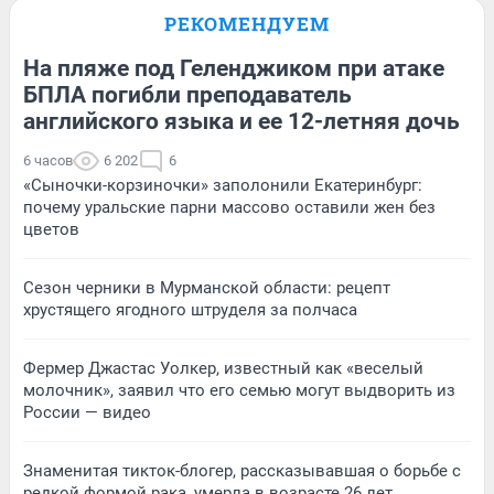
РЕКОМЕНДУЕМ
На пляже под Геленджиком при атаке
БПЛА погибли преподаватель
английского языка и ее 12-летняя дочь
6 часов
6 202
6
«Сыночки-корзиночки» заполонили Екатеринбург:
почему уральские парни массово оставили жен без
цветов
Сезон черники в Мурманской области: рецепт
хрустящего ягодного штруделя за полчаса
Фермер Джастас Уолкер, известный как «веселый
молочник», заявил что его семью могут выдворить из
России — видео
Знаменитая тикток-блогер, рассказывавшая о борьбе с
редкой формой рака, умерла в возрасте 26 лет